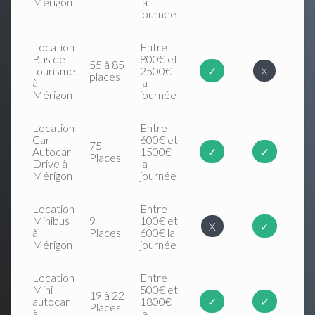
Mérigon
la
journée
Location
Entre
Bus de
800€ et
55 à 85
tourisme
2500€
✓
X
places
à
la
Mérigon
journée
Location
Entre
Car
600€ et
75
Autocar-
1500€
✓
✓
Places
Drive à
la
Mérigon
journée
Location
Entre
Minibus
9
100€ et
X
✓
à
Places
600€ la
Mérigon
journée
Location
Entre
Mini
500€ et
19 à 22
autocar
1800€
✓
✓
Places
à
la