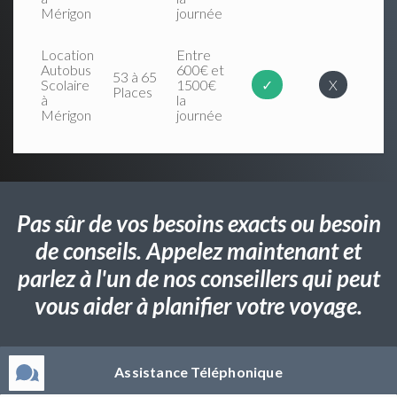
Mérigon
journée
Location
Entre
Autobus
600€ et
53 à 65
Scolaire
1500€
✓
X
Places
à
la
Mérigon
journée
Pas sûr de vos besoins exacts ou besoin
de conseils. Appelez maintenant et
parlez à l'un de nos conseillers qui peut
vous aider à planifier votre voyage.
Assistance Téléphonique