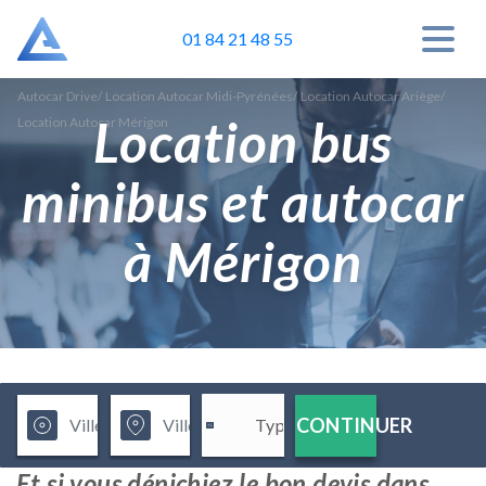
01 84 21 48 55
Autocar Drive
/
Location Autocar Midi-Pyrénées
/
Location Autocar Ariège
/
Location bus
Location Autocar Mérigon
minibus et autocar
à Mérigon
CONTINUER
Et si vous dénichiez le bon devis dans