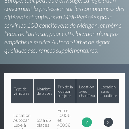
Europe, tout peut être envisagé. La législation
concernant la profession sur les compétences des
différents chauffeurs en Midi-Pyrénées pour
servir les 100 concitoyens de Mérigon, et même
l'état de l'autocar, pour cette location n’ont pas
empêché le service Autocar-Drive de signer
quelques assurances supplémentaires.
Prix de la
Location
Location
Type de
Nombre
location
avec
sans
véhicules
de places
par jour
chauffeur
chauffeur
Entre
Location
1000€
Autocar
53 à 85
et
✓
X
Luxe à
places
4000€