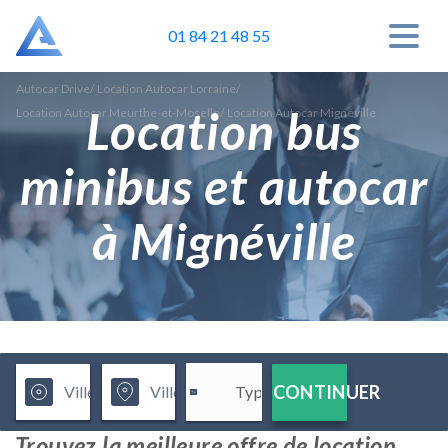
01 84 21 48 55
Autocar Drive
/
Location Autocar Lorraine
/
Location bus
Location Autocar Meurthe-et-Moselle
/
Location Autocar Mignéville
minibus et autocar
à Mignéville
CONTINUER
Trouvez la meilleure offre de location