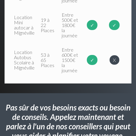
journée
Entre
Location
19 à
500€ et
Mini
22
1800€
✓
✓
autocar à
Places
la
Mignéville
journée
Entre
Location
53 à
600€ et
Autobus
65
1500€
✓
X
Scolaire à
Places
la
Mignéville
journée
Pas sûr de vos besoins exacts ou besoin
de conseils. Appelez maintenant et
parlez à l'un de nos conseillers qui peut
vous aider à planifier votre voyage.