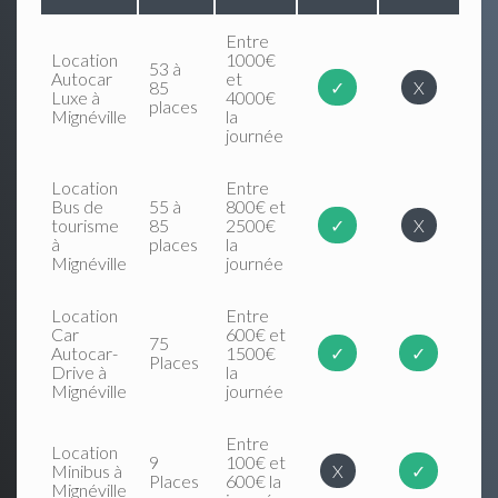
Entre
Location
1000€
53 à
Autocar
et
85
✓
X
Luxe à
4000€
places
Mignéville
la
journée
Location
Entre
Bus de
55 à
800€ et
tourisme
85
2500€
✓
X
à
places
la
Mignéville
journée
Location
Entre
Car
600€ et
75
Autocar-
1500€
✓
✓
Places
Drive à
la
Mignéville
journée
Entre
Location
9
100€ et
Minibus à
X
✓
Places
600€ la
Mignéville