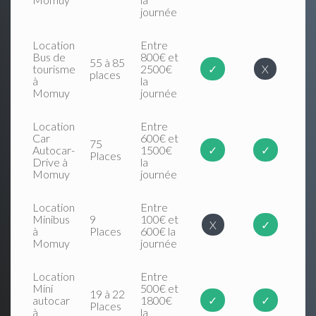
journée
Location
Entre
Bus de
800€ et
55 à 85
tourisme
2500€
✓
X
places
à
la
Momuy
journée
Location
Entre
Car
600€ et
75
Autocar-
1500€
✓
✓
Places
Drive à
la
Momuy
journée
Location
Entre
Minibus
9
100€ et
X
✓
à
Places
600€ la
Momuy
journée
Location
Entre
Mini
500€ et
19 à 22
autocar
1800€
✓
✓
Places
à
la