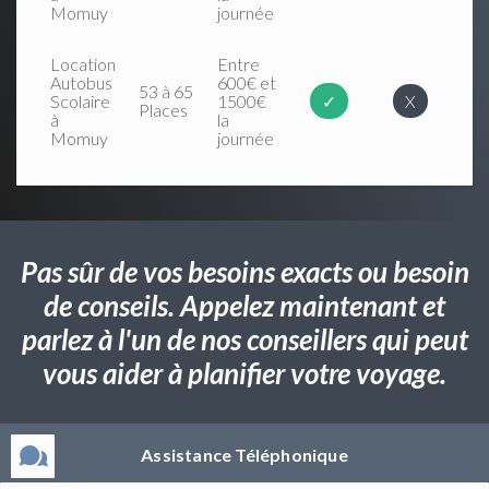
Momuy
journée
Location
Entre
Autobus
600€ et
53 à 65
Scolaire
1500€
✓
X
Places
à
la
Momuy
journée
Pas sûr de vos besoins exacts ou besoin
de conseils. Appelez maintenant et
parlez à l'un de nos conseillers qui peut
vous aider à planifier votre voyage.
Assistance Téléphonique