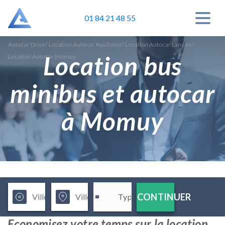
01 84 21 48 55
Autocar Drive
/
Location Autocar Aquitaine
/
Location Autocar Landes
/
Location bus
Location Autocar Momuy
minibus et autocar
à Momuy
CONTINUER
Economisez votre temps sur la location