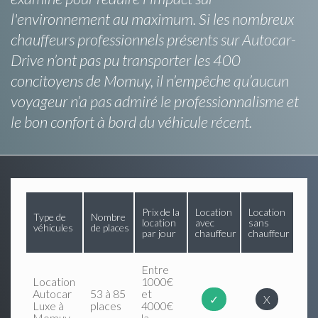
l'environnement au maximum. Si les nombreux
chauffeurs professionnels présents sur Autocar-
Drive n’ont pas pu transporter les 400
concitoyens de Momuy, il n’empêche qu’aucun
voyageur n’a pas admiré le professionnalisme et
le bon confort à bord du véhicule récent.
Prix de la
Location
Location
Type de
Nombre
location
avec
sans
véhicules
de places
par jour
chauffeur
chauffeur
Entre
Location
1000€
Autocar
53 à 85
et
✓
X
Luxe à
places
4000€
Momuy
la