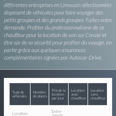
différentes entreprises en Limousin sélectionnées
disposent de véhicules pour faire voyager des
petits groupes et des grands groupes. Faites votre
demande. Profiter du professionnalisme de ce
chauffeur pour la location de van sur Creuse et
être sûr de sa sécurité pour profiter du voyage, en
partie grâce aux quelques assurances
complémentaires signées par Autocar-Drive.
Prix de la
Location
Location
Type de
Nombre
location
avec
sans
véhicules
de places
par jour
chauffeur
chauffeur
Entre
Location
1000€