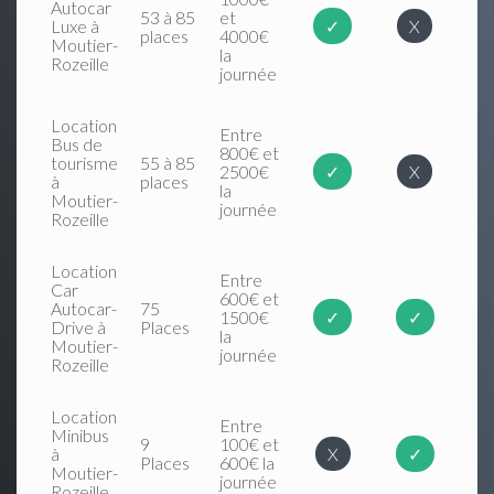
Autocar
53 à 85
et
Luxe à
✓
X
places
4000€
Moutier-
la
Rozeille
journée
Location
Entre
Bus de
800€ et
tourisme
55 à 85
2500€
✓
X
à
places
la
Moutier-
journée
Rozeille
Location
Entre
Car
600€ et
Autocar-
75
1500€
✓
✓
Drive à
Places
la
Moutier-
journée
Rozeille
Location
Entre
Minibus
9
100€ et
à
X
✓
Places
600€ la
Moutier-
journée
Rozeille