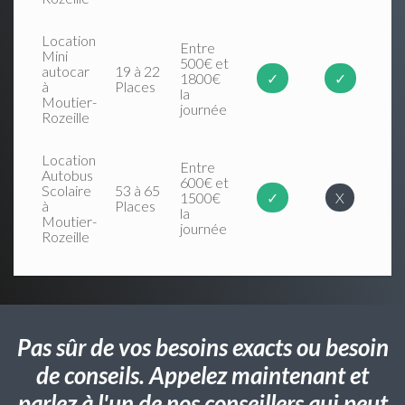
Location
Entre
Mini
500€ et
autocar
19 à 22
1800€
✓
✓
à
Places
la
Moutier-
journée
Rozeille
Location
Entre
Autobus
600€ et
Scolaire
53 à 65
1500€
✓
X
à
Places
la
Moutier-
journée
Rozeille
Pas sûr de vos besoins exacts ou besoin
de conseils. Appelez maintenant et
parlez à l'un de nos conseillers qui peut