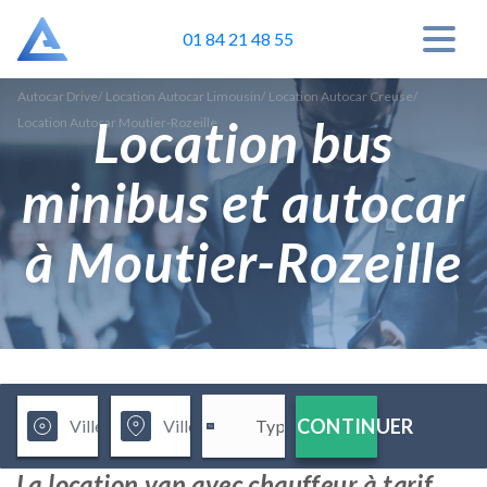
01 84 21 48 55
Autocar Drive
/
Location Autocar Limousin
/
Location Autocar Creuse
/
Location bus
Location Autocar Moutier-Rozeille
minibus et autocar
à Moutier-Rozeille
CONTINUER
La location van avec chauffeur à tarif