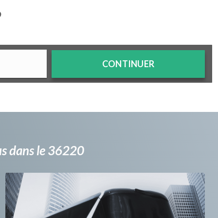
?
CONTINUER
bus dans le 36220