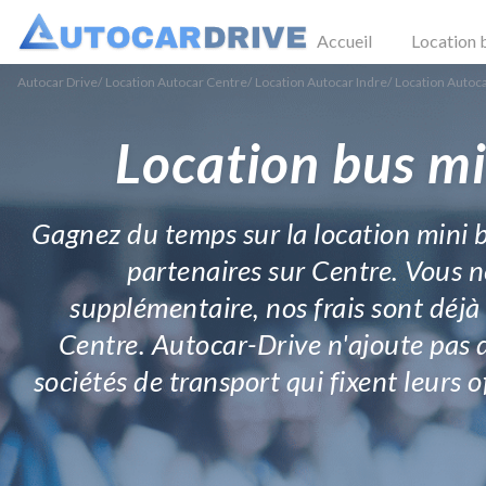
Accueil
Location 
Autocar Drive
/
Location Autocar Centre
/
Location Autocar Indre
/
Location Autoc
Location bus mi
Gagnez du temps sur la location mini b
partenaires sur Centre. Vous ne
supplémentaire, nos frais sont déjà 
Centre. Autocar-Drive n'ajoute pas d
sociétés de transport qui fixent leurs 