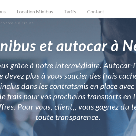
bus
Location Minibus
Tarifs
Contact
ar Néons-sur-Creuse
nibus et autocar à 
us grâce à notre intermédiaire. Autocar-
 devez plus à vous soucier des frais cach
inclus dans les contratsmis en place avec 
e frais pour vos prochains transports en
offres. Pour vous, client,, vous gagnez du
toute transparence.