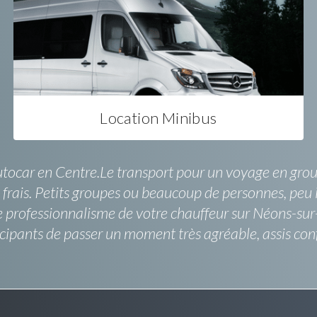
Location Minibus
 autocar en Centre.Le transport pour un voyage en gro
 frais. Petits groupes ou beaucoup de personnes, peu 
 professionnalisme de votre chauffeur sur Néons-sur
cipants de passer un moment très agréable, assis conf