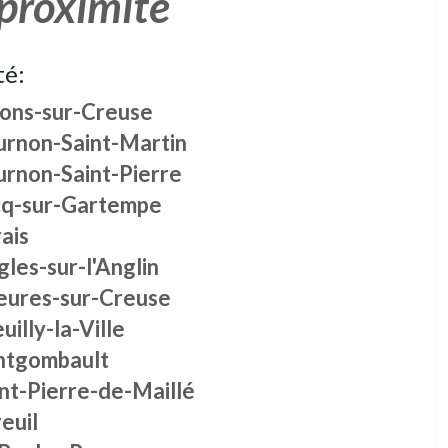
 proximité
té:
ons-sur-Creuse
urnon-Saint-Martin
urnon-Saint-Pierre
cq-sur-Gartempe
ais
les-sur-l'Anglin
eures-sur-Creuse
uilly-la-Ville
ntgombault
nt-Pierre-de-Maillé
euil