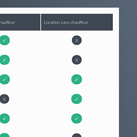
hauffeur
Location sans chauffeur
✓
X
✓
X
✓
✓
X
✓
✓
✓