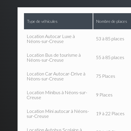
Type de véhicules
Nombre de places
Location Autocar Luxe à
53 à 85 places
Néons-sur-Creuse
Location Bus de tourisme à
55 à 85 places
Néons-sur-Creuse
Location Car Autocar-Drive à
75 Places
Néons-sur-Creuse
Location Minibus à Néons-sur-
9 Places
Creuse
Location Mini autocar à Néons-
19 à 22 Places
sur-Creuse
Location Autobus Scolaire à