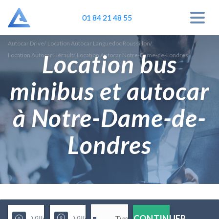
01 84 21 48 55
Autocar Drive
/
Location Autocar Languedoc Roussillon
/
Location bus
Location Autocar Hérault
/
Location Autocar Notre-Dame-de-Londres
minibus et autocar
à Notre-Dame-de-
Londres
CONTINUER