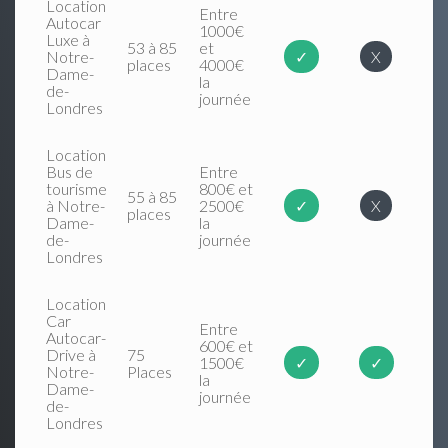
Location
Entre
Autocar
1000€
Luxe à
53 à 85
et
Notre-
✓
X
places
4000€
Dame-
la
de-
journée
Londres
Location
Bus de
Entre
tourisme
800€ et
55 à 85
à Notre-
2500€
✓
X
places
Dame-
la
de-
journée
Londres
Location
Car
Entre
Autocar-
600€ et
Drive à
75
1500€
✓
✓
Notre-
Places
la
Dame-
journée
de-
Londres