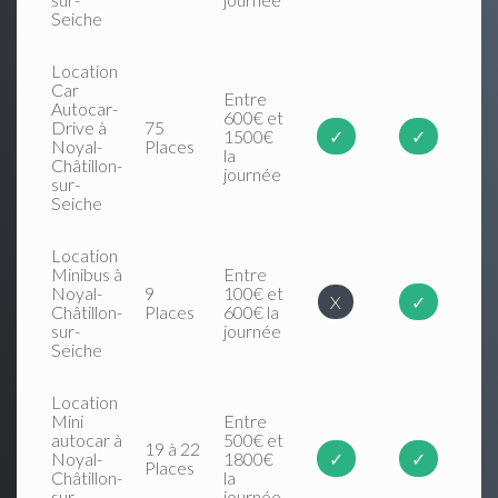
Seiche
Location
Car
Entre
Autocar-
600€ et
Drive à
75
1500€
✓
✓
Noyal-
Places
la
Châtillon-
journée
sur-
Seiche
Location
Minibus à
Entre
Noyal-
9
100€ et
X
✓
Châtillon-
Places
600€ la
sur-
journée
Seiche
Location
Mini
Entre
autocar à
500€ et
19 à 22
Noyal-
1800€
✓
✓
Places
Châtillon-
la
sur-
journée