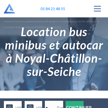
01 84 21 48 55
Autocar Drive
/
Location Autocar Bretagne
/
Location Autocar Ile-et-Vilaine
/
Location bus
Location Autocar Noyal-Châtillon-sur-Seiche
minibus et autocar
à Noyal-Châtillon-
sur-Seiche
CONTINUER