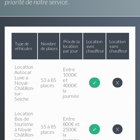
priorité de notre service.
Prix de la
Location
Location
Type de
Nombre
location
avec
sans
véhicules
de places
par jour
chauffeur
chauffeur
Location
Entre
Autocar
1000€
Luxe à
53 à 85
et
Noyal-
✓
X
places
4000€
Châtillon-
la
sur-
journée
Seiche
Location
Bus de
Entre
tourisme
800€ et
55 à 85
à Noyal-
2500€
✓
X
places
Châtillon-
la
sur-
journée