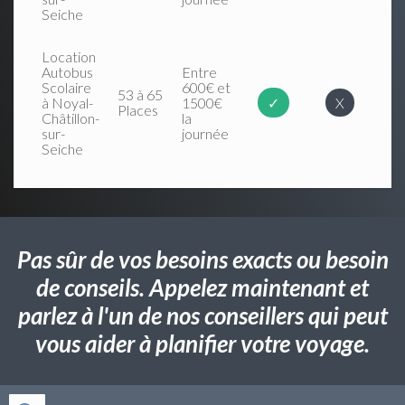
Seiche
Location
Autobus
Entre
Scolaire
600€ et
53 à 65
à Noyal-
1500€
✓
X
Places
Châtillon-
la
sur-
journée
Seiche
Pas sûr de vos besoins exacts ou besoin
de conseils. Appelez maintenant et
parlez à l'un de nos conseillers qui peut
vous aider à planifier votre voyage.