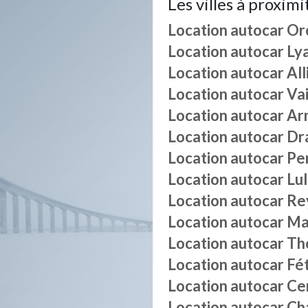
Les villes à proximi
Location autocar
Or
Location autocar
Ly
Location autocar
All
Location autocar
Vai
Location autocar
Ar
Location autocar
Dra
Location autocar
Per
Location autocar
Lul
Location autocar
Re
Location autocar
Ma
Location autocar
Th
Location autocar
Fé
Location autocar
Ce
Location autocar
Ch