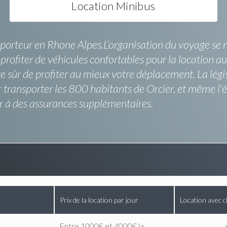
Location Minibus
porteur en Rhone Alpes.L’organisation du voyage se ret
ofiter de véhicules confortables pour la location au
e sûr de profiter au mieux votre déplacement. La légis
ansporter les 800 habitants de Orcier, et même l'état
er à des assurances supplémentaires.
Prix de la location par jour
Location avec c
Entre 1000€ et 4000€ la