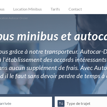
bus
Location Minibus
Tarifs
Contact
cation Autocar Orcier
bus minibus et autoca
us grâce à notre transporteur. Autocar-Driv
à l'établissement des accords intéressan
ns aucun supplément de frais. Avec Autoca
 il le faut sans devoir perdre de temps à 