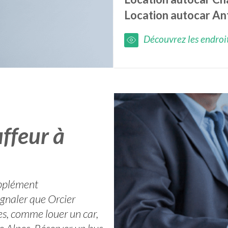
Location autocar
An
Découvrez les endroits
ffeur à
upplément
ignaler que Orcier
es, comme louer un car,