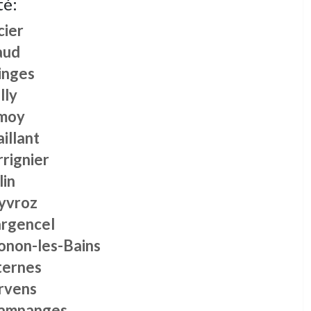
té:
cier
aud
inges
lly
moy
illant
rignier
lin
yvroz
rgencel
onon-les-Bains
ternes
rvens
ampanges