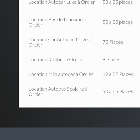
Location Autocar Luxe à Orcier
53 à 85 places
Location Bus de tourisme à
55 à 85 places
Orcier
Location Car Autocar-Drive à
75 Places
Orcier
Location Minibus à Orcier
9 Places
Location Mini autocar à Orcier
19 à 22 Places
Location Autobus Scolaire à
53 à 65 Places
Orcier