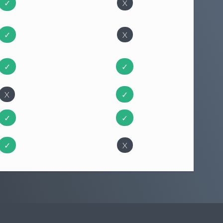
✓
X
✓
X
✓
✓
X
✓
✓
✓
✓
X