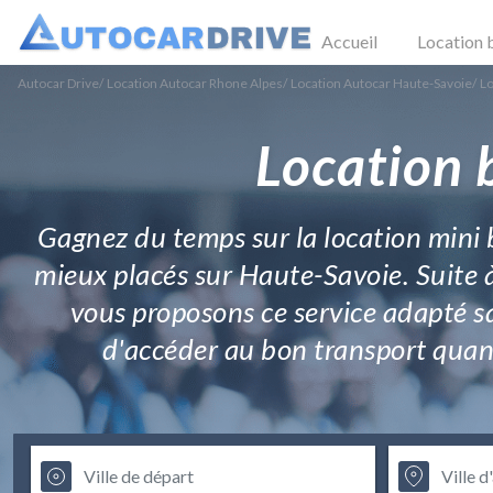
Accueil
Location 
Autocar Drive
/
Location Autocar Rhone Alpes
/
Location Autocar Haute-Savoie
/
Lo
Location 
Gagnez du temps sur la location mini b
mieux placés sur Haute-Savoie. Suite 
vous proposons ce service adapté sa
d'accéder au bon transport quand