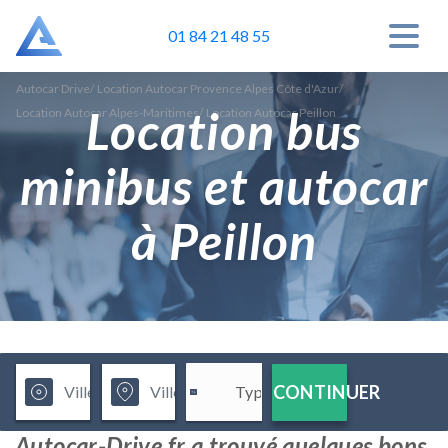
01 84 21 48 55
Autocar Drive
/
Location Autocar Provence Alpes Côte d'Azur
/
Location bus
Location Autocar Alpes-Maritimes
/
Location Autocar Peillon
minibus et autocar
à Peillon
CONTINUER
Autocar-Drive.fr a trouvé quelques bons