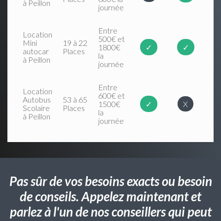
à Peillon
journée
Entre
Location
500€ et
Mini
19 à 22
1800€
✓
✓
autocar
Places
la
à Peillon
journée
Entre
Location
600€ et
Autobus
53 à 65
1500€
✓
X
Scolaire
Places
la
à Peillon
journée
Pas sûr de vos besoins exacts ou besoin
de conseils. Appelez maintenant et
parlez à l'un de nos conseillers qui peut