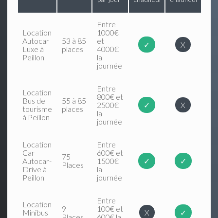
Entre
Location
1000€
Autocar
53 à 85
et
✓
X
Luxe à
places
4000€
Peillon
la
journée
Entre
Location
800€ et
Bus de
55 à 85
2500€
✓
X
tourisme
places
la
à Peillon
journée
Location
Entre
Car
600€ et
75
Autocar-
1500€
✓
✓
Places
Drive à
la
Peillon
journée
Entre
Location
9
100€ et
Minibus
X
✓
Places
600€ la