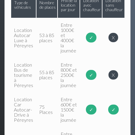
Prix de la
Location
Location
Type de
Nombre
location
avec
sans
véhicules
de places
par jour
chauffeur
chauffeur
Entre
Location
1000€
Autocar
53 à 85
et
✓
X
Luxe à
places
4000€
Péreyres
la
journée
Location
Entre
Bus de
800€ et
55 à 85
tourisme
2500€
✓
X
places
à
la
Péreyres
journée
Location
Entre
Car
600€ et
75
Autocar-
1500€
✓
✓
Places
Drive à
la
Péreyres
journée
Entre