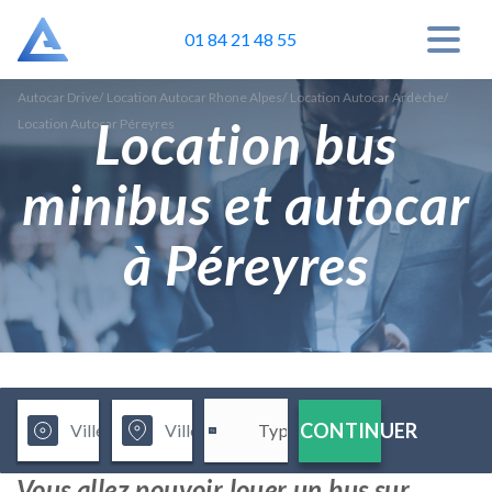
01 84 21 48 55
Autocar Drive
/
Location Autocar Rhone Alpes
/
Location Autocar Ardèche
/
Location bus
Location Autocar Péreyres
minibus et autocar
à Péreyres
CONTINUER
Vous allez pouvoir louer un bus sur