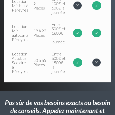
Location
9
100€ et
Minibus à
X
✓
Places
600€ la
Péreyres
journée
Entre
Location
500€ et
Mini
19 à 22
1800€
✓
✓
autocar à
Places
la
Péreyres
journée
Location
Entre
Autobus
600€ et
53 à 65
Scolaire
1500€
✓
X
Places
à
la
Péreyres
journée
Pas sûr de vos besoins exacts ou besoin
de conseils. Appelez maintenant et