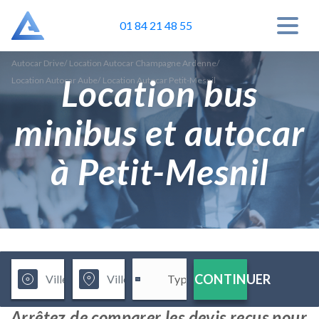
01 84 21 48 55
Autocar Drive
/
Location Autocar Champagne Ardenne
/
Location bus
Location Autocar Aube
/
Location Autocar Petit-Mesnil
minibus et autocar
à Petit-Mesnil
CONTINUER
Arrêtez de comparer les devis reçus pour