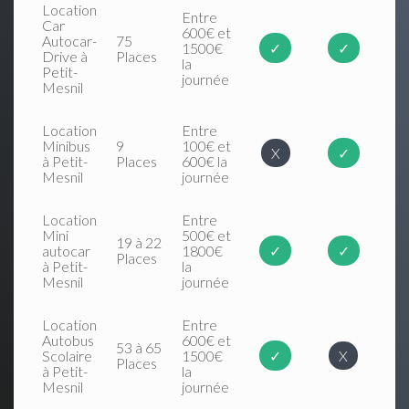
Location
Entre
Car
600€ et
Autocar-
75
1500€
✓
✓
Drive à
Places
la
Petit-
journée
Mesnil
Location
Entre
Minibus
9
100€ et
X
✓
à Petit-
Places
600€ la
Mesnil
journée
Location
Entre
Mini
500€ et
19 à 22
autocar
1800€
✓
✓
Places
à Petit-
la
Mesnil
journée
Location
Entre
Autobus
600€ et
53 à 65
Scolaire
1500€
✓
X
Places
à Petit-
la
Mesnil
journée