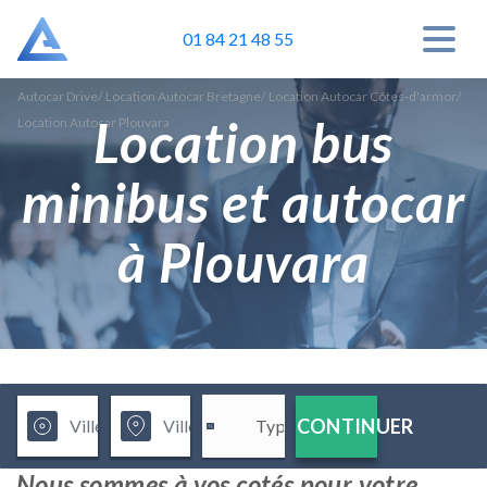
01 84 21 48 55
Autocar Drive
/
Location Autocar Bretagne
/
Location Autocar Côtes-d'armor
/
Location bus
Location Autocar Plouvara
minibus et autocar
à Plouvara
CONTINUER
Nous sommes à vos cotés pour votre