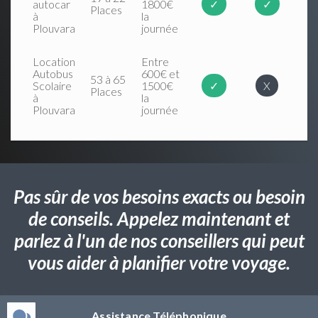
autocar
1800€
✓
✓
Places
à
la
Plouvara
journée
Location
Entre
Autobus
600€ et
53 à 65
Scolaire
1500€
✓
X
Places
à
la
Plouvara
journée
Pas sûr de vos besoins exacts ou besoin
de conseils. Appelez maintenant et
parlez à l'un de nos conseillers qui peut
vous aider à planifier votre voyage.
Assistance Téléphonique