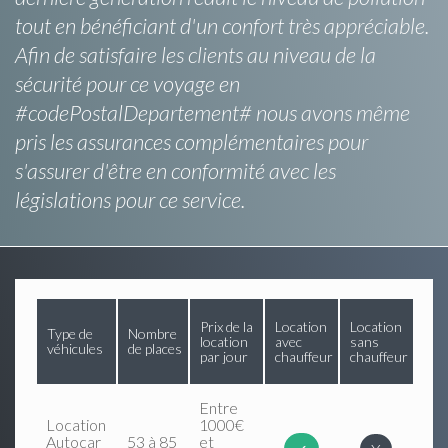
tout en bénéficiant d'un confort très appréciable.
Afin de satisfaire les clients au niveau de la
sécurité pour ce voyage en
#codePostalDepartement# nous avons même
pris les assurances complémentaires pour
s'assurer d'être en conformité avec les
législations pour ce service.
Prix de la
Location
Location
Type de
Nombre
location
avec
sans
véhicules
de places
par jour
chauffeur
chauffeur
Entre
Location
1000€
Autocar
53 à 85
et