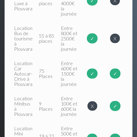
✓
X
Luxe à
places
4000€
Plouvara
la
journée
Location
Entre
Bus de
800€ et
55 à 85
tourisme
2500€
✓
X
places
à
la
Plouvara
journée
Location
Entre
Car
600€ et
75
Autocar-
1500€
✓
✓
Places
Drive à
la
Plouvara
journée
Location
Entre
Minibus
9
100€ et
X
✓
à
Places
600€ la
Plouvara
journée
Location
Entre
Mini
500€ et
19 à 22