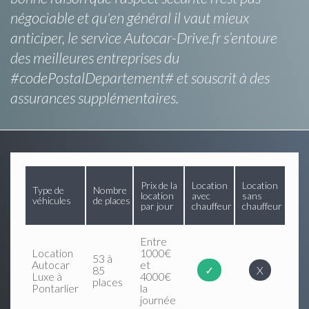
négociable et qu'en général il vaut mieux
anticiper, le service Autocar-Drive.fr s’entoure
des meilleures entreprises du
#codePostalDepartement# et souscrit à des
assurances supplémentaires.
Prix de la
Location
Location
Type de
Nombre
location
avec
sans
véhicules
de places
par jour
chauffeur
chauffeur
Entre
Location
1000€
53 à
Autocar
et
85
✓
X
Luxe à
4000€
places
Pontarlier
la
journée