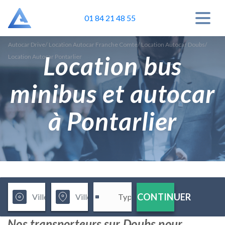
01 84 21 48 55
Autocar Drive
/
Location Autocar Franche Comte
/
Location Autocar Doubs
/
Location bus
Location Autocar Pontarlier
minibus et autocar
à Pontarlier
CONTINUER
Nos transporteurs sur Doubs pour