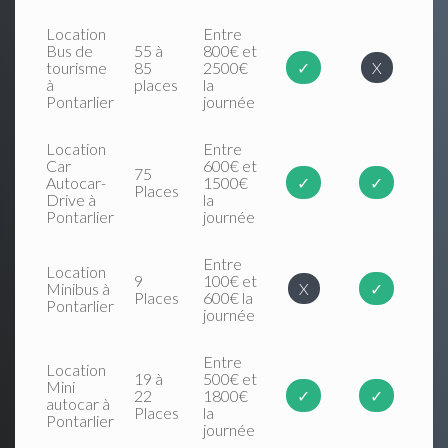
Location
Entre
Bus de
55 à
800€ et
tourisme
85
2500€
✓
X
à
places
la
Pontarlier
journée
Location
Entre
Car
600€ et
75
Autocar-
1500€
✓
✓
Places
Drive à
la
Pontarlier
journée
Entre
Location
9
100€ et
Minibus à
X
✓
Places
600€ la
Pontarlier
journée
Entre
Location
19 à
500€ et
Mini
22
1800€
✓
✓
autocar à
Places
la
Pontarlier
journée