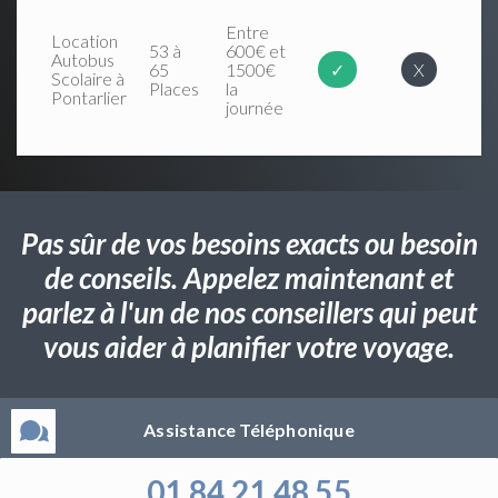
Entre
Location
53 à
600€ et
Autobus
65
1500€
✓
X
Scolaire à
Places
la
Pontarlier
journée
Pas sûr de vos besoins exacts ou besoin
de conseils. Appelez maintenant et
parlez à l'un de nos conseillers qui peut
vous aider à planifier votre voyage.
Assistance Téléphonique
01 84 21 48 55