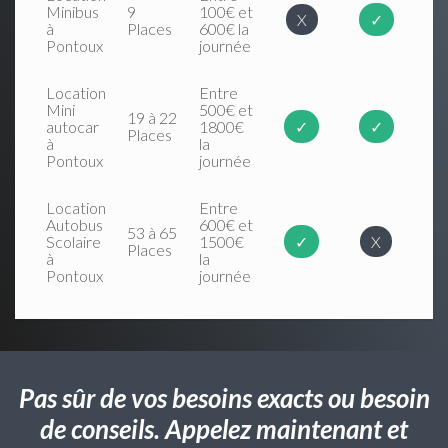
Minibus
9
100€ et
X
✓
à
Places
600€ la
Pontoux
journée
Location
Entre
Mini
500€ et
19 à 22
autocar
1800€
✓
✓
Places
à
la
Pontoux
journée
Location
Entre
Autobus
600€ et
53 à 65
Scolaire
1500€
✓
X
Places
à
la
Pontoux
journée
Pas sûr de vos besoins exacts ou besoin
de conseils. Appelez maintenant et