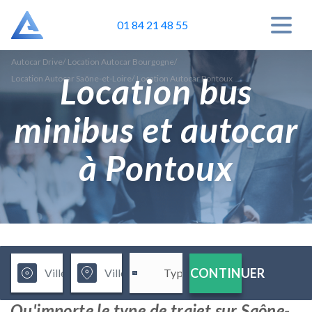
01 84 21 48 55
Autocar Drive
/
Location Autocar Bourgogne
/
Location bus
Location Autocar Saône-et-Loire
/
Location Autocar Pontoux
minibus et autocar
à Pontoux
CONTINUER
Qu'importe le type de trajet sur Saône-