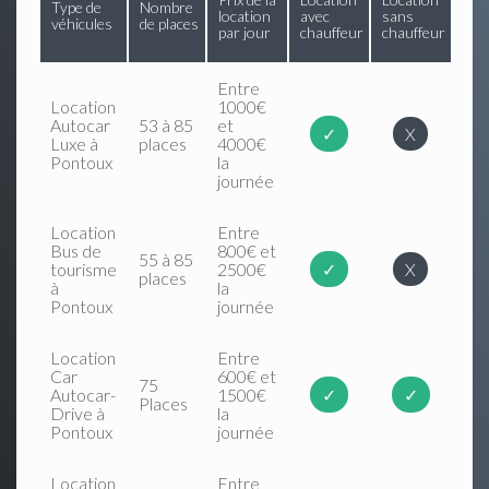
Type de
Nombre
location
avec
sans
véhicules
de places
par jour
chauffeur
chauffeur
Entre
Location
1000€
Autocar
53 à 85
et
✓
X
Luxe à
places
4000€
Pontoux
la
journée
Location
Entre
Bus de
800€ et
55 à 85
tourisme
2500€
✓
X
places
à
la
Pontoux
journée
Location
Entre
Car
600€ et
75
Autocar-
1500€
✓
✓
Places
Drive à
la
Pontoux
journée
Location
Entre