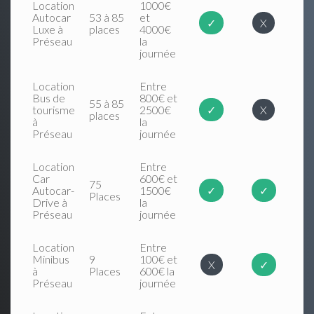
Location
1000€
Autocar
53 à 85
et
✓
X
Luxe à
places
4000€
Préseau
la
journée
Location
Entre
Bus de
800€ et
55 à 85
tourisme
2500€
✓
X
places
à
la
Préseau
journée
Location
Entre
Car
600€ et
75
Autocar-
1500€
✓
✓
Places
Drive à
la
Préseau
journée
Location
Entre
Minibus
9
100€ et
X
✓
à
Places
600€ la
Préseau
journée