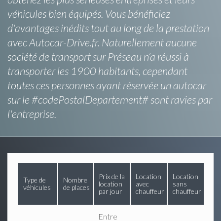
véhicules bien équipés. Vous bénéficiez
d'avantages inédits tout au long de la prestation
avec Autocar-Drive.fr. Naturellement aucune
société de transport sur Préseau n’a réussi à
transporter les 1900 habitants, cependant
toutes ces personnes ayant réservée un autocar
sur le #codePostalDepartement# sont ravies par
l'entreprise.
Prix de la
Location
Location
Type de
Nombre
location
avec
sans
véhicules
de places
par jour
chauffeur
chauffeur
Entre