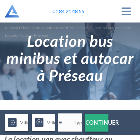
01 84 21 48 55
Autocar Drive
/
Location Autocar Nord Pas de Calais
/
Location Autocar Nord
/
Location bus
Location Autocar Préseau
minibus et autocar
à Préseau
CONTINUER
La location van avec chauffeur au