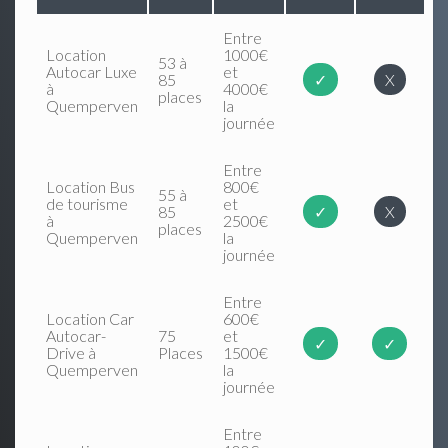
Entre
Location
1000€
53 à
Autocar Luxe
et
85
✓
X
à
4000€
places
Quemperven
la
journée
Entre
Location Bus
800€
55 à
de tourisme
et
85
✓
X
à
2500€
places
Quemperven
la
journée
Entre
Location Car
600€
Autocar-
75
et
✓
✓
Drive à
Places
1500€
Quemperven
la
journée
Entre