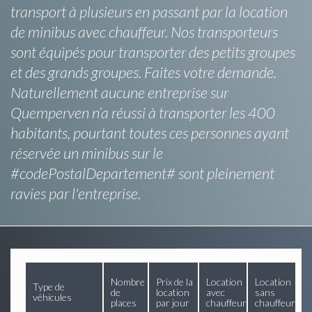
transport à plusieurs en passant par la location
de minibus avec chauffeur. Nos transporteurs
sont équipés pour transporter des petits groupes
et des grands groupes. Faites votre demande.
Naturellement aucune entreprise sur
Quemperven n’a réussi à transporter les 400
habitants, pourtant toutes ces personnes ayant
réservée un minibus sur le
#codePostalDepartement# sont pleinement
ravies par l'entreprise.
Nombre
Prix de la
Location
Location
Type de
de
location
avec
sans
véhicules
places
par jour
chauffeur
chauffeur