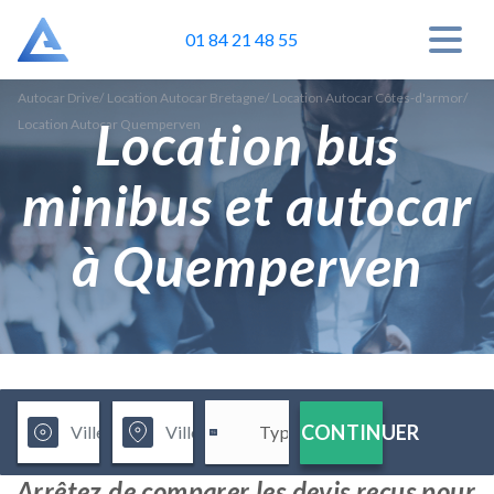
01 84 21 48 55
Autocar Drive
/
Location Autocar Bretagne
/
Location Autocar Côtes-d'armor
/
Location bus
Location Autocar Quemperven
minibus et autocar
à Quemperven
CONTINUER
Arrêtez de comparer les devis reçus pour