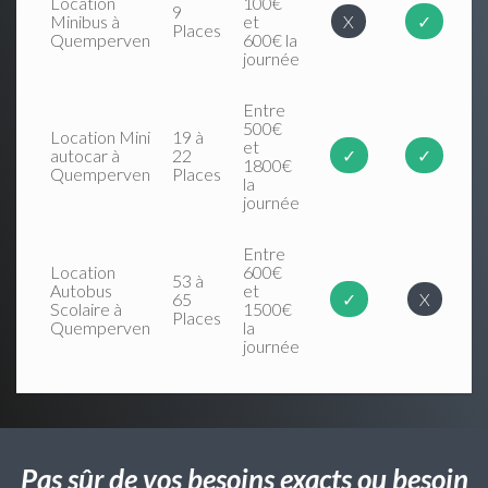
Location
100€
9
Minibus à
et
X
✓
Places
Quemperven
600€ la
journée
Entre
500€
Location Mini
19 à
et
autocar à
22
✓
✓
1800€
Quemperven
Places
la
journée
Entre
Location
600€
53 à
Autobus
et
65
✓
X
Scolaire à
1500€
Places
Quemperven
la
journée
Pas sûr de vos besoins exacts ou besoin