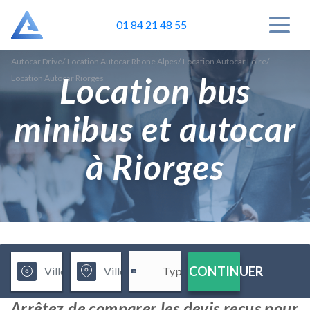
01 84 21 48 55
Autocar Drive
/
Location Autocar Rhone Alpes
/
Location Autocar Loire
/
Location bus
Location Autocar Riorges
minibus et autocar
à Riorges
CONTINUER
Arrêtez de comparer les devis reçus pour