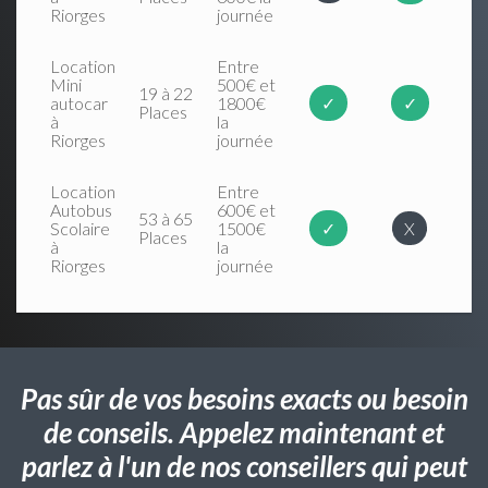
Riorges
journée
Location
Entre
Mini
500€ et
19 à 22
autocar
1800€
✓
✓
Places
à
la
Riorges
journée
Location
Entre
Autobus
600€ et
53 à 65
Scolaire
1500€
✓
X
Places
à
la
Riorges
journée
Pas sûr de vos besoins exacts ou besoin
de conseils. Appelez maintenant et
parlez à l'un de nos conseillers qui peut