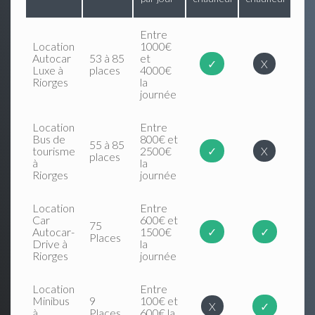
Entre
Location
1000€
Autocar
53 à 85
et
✓
X
Luxe à
places
4000€
Riorges
la
journée
Location
Entre
Bus de
800€ et
55 à 85
tourisme
2500€
✓
X
places
à
la
Riorges
journée
Location
Entre
Car
600€ et
75
Autocar-
1500€
✓
✓
Places
Drive à
la
Riorges
journée
Location
Entre
Minibus
9
100€ et
X
✓
à
Places
600€ la