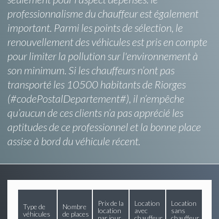
professionnalisme du chauffeur est également
important. Parmi les points de sélection, le
renouvellement des véhicules est pris en compte
pour limiter la pollution sur l'environnement à
son minimum. Si les chauffeurs n’ont pas
transporté les 10500 habitants de Riorges
(#codePostalDepartement#), il n’empêche
qu’aucun de ces clients n’a pas apprécié les
aptitudes de ce professionnel et la bonne place
assise à bord du véhicule récent.
Prix de la
Location
Location
Type de
Nombre
location
avec
sans
véhicules
de places
par jour
chauffeur
chauffeur