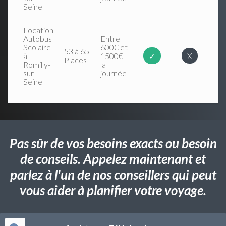
Seine
Location
Autobus
Entre
Scolaire
600€ et
53 à 65
à
1500€
✓
X
Places
Romilly-
la
sur-
journée
Seine
Pas sûr de vos besoins exacts ou besoin
de conseils. Appelez maintenant et
parlez à l'un de nos conseillers qui peut
vous aider à planifier votre voyage.