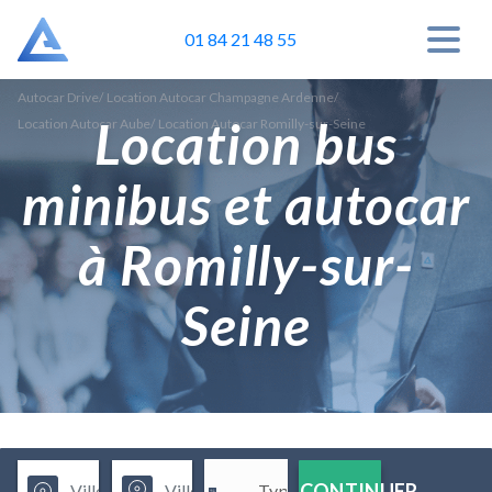
01 84 21 48 55
Autocar Drive
/
Location Autocar Champagne Ardenne
/
Location bus
Location Autocar Aube
/
Location Autocar Romilly-sur-Seine
minibus et autocar
à Romilly-sur-
Seine
CONTINUER