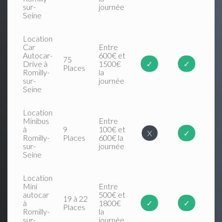
sur-
journée
Seine
Location
Car
Entre
Autocar-
600€ et
75
Drive à
1500€
✓
✓
Places
Romilly-
la
sur-
journée
Seine
Location
Minibus
Entre
à
9
100€ et
X
✓
Romilly-
Places
600€ la
sur-
journée
Seine
Location
Mini
Entre
autocar
500€ et
19 à 22
à
1800€
✓
✓
Places
Romilly-
la
sur-
journée