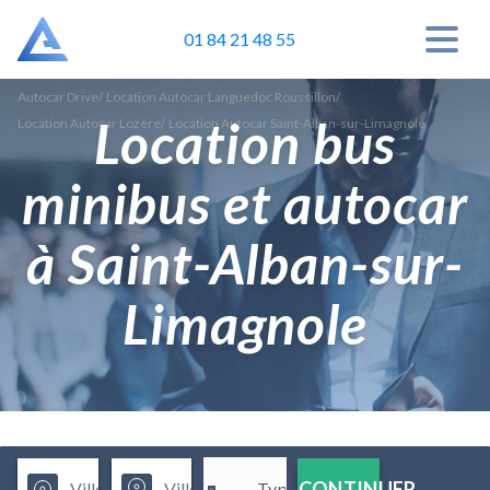
01 84 21 48 55
Autocar Drive
/
Location Autocar Languedoc Roussillon
/
Location bus
Location Autocar Lozère
/
Location Autocar Saint-Alban-sur-Limagnole
minibus et autocar
à Saint-Alban-sur-
Limagnole
CONTINUER