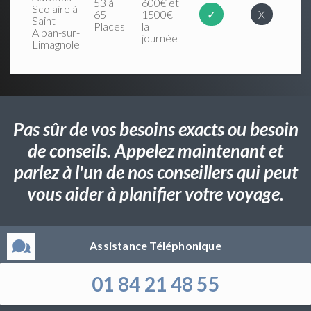
53 à
600€ et
Scolaire à
65
1500€
✓
X
Saint-
Places
la
Alban-sur-
journée
Limagnole
Pas sûr de vos besoins exacts ou besoin
de conseils. Appelez maintenant et
parlez à l'un de nos conseillers qui peut
vous aider à planifier votre voyage.
Assistance Téléphonique
01 84 21 48 55