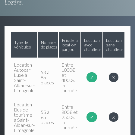
Lozère.
Prix de la
Location
Location
Type de
Nombre
location
avec
sans
véhicules
de places
par jour
chauffeur
chauffeur
Location
Entre
Autocar
1000€
53 à
Luxe à
et
85
✓
X
Saint-
4000€
places
Alban-sur-
la
Limagnole
journée
Location
Entre
Bus de
55 à
800€ et
tourisme
85
2500€
✓
X
à Saint-
places
la
Alban-sur-
journée
Limagnole