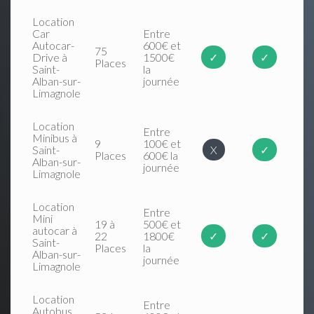
Location
Car
Entre
Autocar-
600€ et
75
Drive à
1500€
✓
✓
Places
Saint-
la
Alban-sur-
journée
Limagnole
Location
Entre
Minibus à
9
100€ et
Saint-
X
✓
Places
600€ la
Alban-sur-
journée
Limagnole
Location
Entre
Mini
19 à
500€ et
autocar à
22
1800€
✓
✓
Saint-
Places
la
Alban-sur-
journée
Limagnole
Location
Entre
Autobus