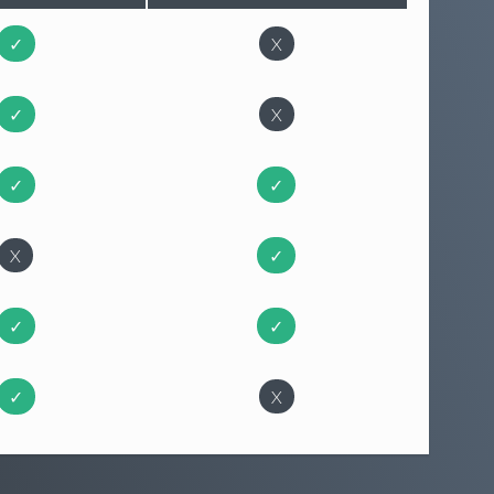
✓
X
✓
X
✓
✓
X
✓
✓
✓
✓
X