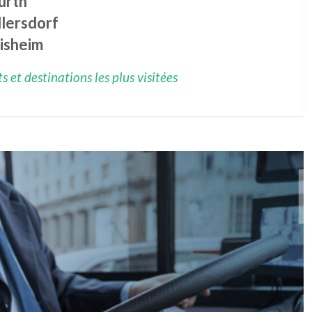
furth
llersdorf
lisheim
 et destinations les plus visitées