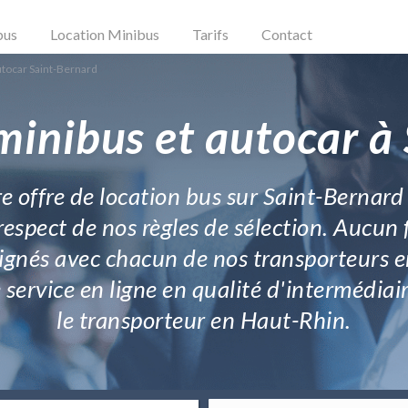
bus
Location Minibus
Tarifs
Contact
utocar Saint-Bernard
minibus et autocar à
e offre de location bus sur Saint-Bernard
respect de nos règles de sélection. Aucun 
 signés avec chacun de nos transporteurs e
ervice en ligne en qualité d'intermédiair
le transporteur en Haut-Rhin.