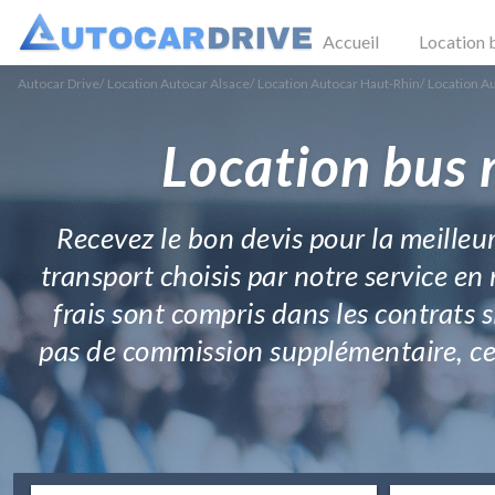
Accueil
Location 
Autocar Drive
/
Location Autocar Alsace
/
Location Autocar Haut-Rhin
/
Location A
Location bus 
Recevez le bon devis pour la meilleur
transport choisis par notre service en 
frais sont compris dans les contrats
pas de commission supplémentaire, ce s