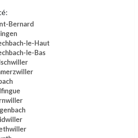
té:
int-Bernard
lingen
echbach-le-Haut
echbach-le-Bas
schwiller
merzwiller
pach
lfingue
rnwiller
genbach
idwiller
ethwiller