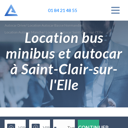
01 84 21 48 55
Autocar Drive
/
Location Autocar Basse Normandie
/
Location bus
Location Autocar Manche
/
Location Autocar Saint-Clair-sur-l'Elle
minibus et autocar
à Saint-Clair-sur-
l'Elle
CONTINUER