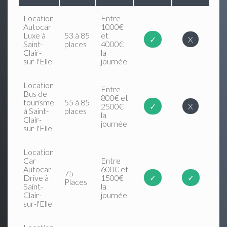
Location
Entre
Autocar
1000€
Luxe à
53 à 85
et
✓
X
Saint-
places
4000€
Clair-
la
sur-l'Elle
journée
Location
Entre
Bus de
800€ et
tourisme
55 à 85
2500€
✓
X
à Saint-
places
la
Clair-
journée
sur-l'Elle
Location
Car
Entre
Autocar-
600€ et
75
Drive à
1500€
✓
✓
Places
Saint-
la
Clair-
journée
sur-l'Elle