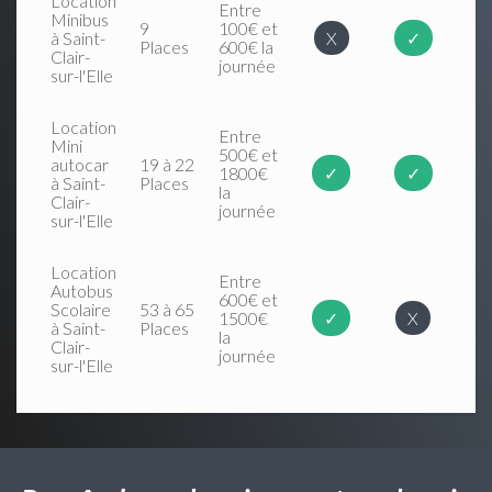
Location
Entre
Minibus
9
100€ et
à Saint-
X
✓
Places
600€ la
Clair-
journée
sur-l'Elle
Location
Entre
Mini
500€ et
autocar
19 à 22
1800€
✓
✓
à Saint-
Places
la
Clair-
journée
sur-l'Elle
Location
Entre
Autobus
600€ et
Scolaire
53 à 65
1500€
✓
X
à Saint-
Places
la
Clair-
journée
sur-l'Elle