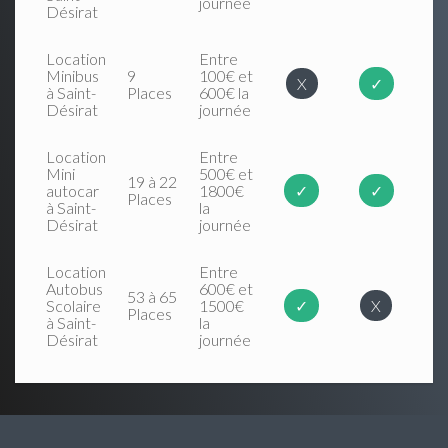
journée
Désirat
Location
Entre
Minibus
9
100€ et
X
✓
à Saint-
Places
600€ la
Désirat
journée
Location
Entre
Mini
500€ et
19 à 22
autocar
1800€
✓
✓
Places
à Saint-
la
Désirat
journée
Location
Entre
Autobus
600€ et
53 à 65
Scolaire
1500€
✓
X
Places
à Saint-
la
Désirat
journée