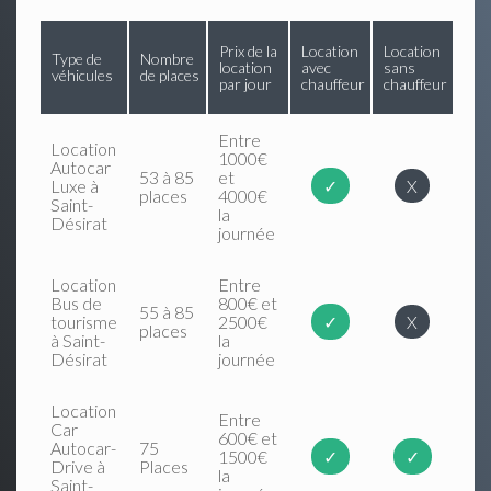
Prix de la
Location
Location
Type de
Nombre
location
avec
sans
véhicules
de places
par jour
chauffeur
chauffeur
Entre
Location
1000€
Autocar
53 à 85
et
Luxe à
✓
X
places
4000€
Saint-
la
Désirat
journée
Location
Entre
Bus de
800€ et
55 à 85
tourisme
2500€
✓
X
places
à Saint-
la
Désirat
journée
Location
Entre
Car
600€ et
Autocar-
75
1500€
✓
✓
Drive à
Places
la
Saint-