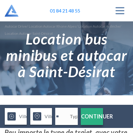
01 84 21 48 55
Autocar Drive
/
Location Autocar Rhone Alpes
/
Location Autocar Ardèche
/
Location bus
Location Autocar Saint-Désirat
minibus et autocar
à Saint-Désirat
CONTINUER
Peu importe le type de trajet, avec votre