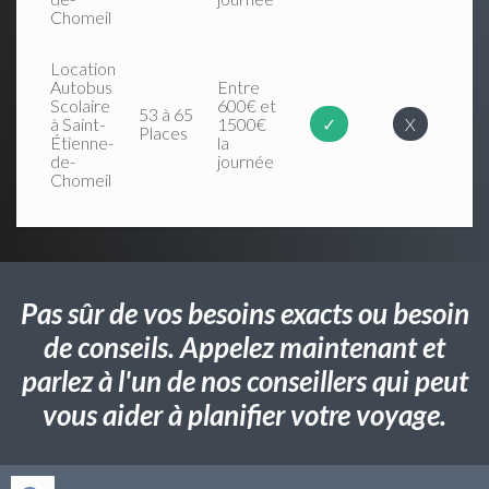
Chomeil
Location
Autobus
Entre
Scolaire
600€ et
53 à 65
à Saint-
1500€
✓
X
Places
Étienne-
la
de-
journée
Chomeil
Pas sûr de vos besoins exacts ou besoin
de conseils. Appelez maintenant et
parlez à l'un de nos conseillers qui peut
vous aider à planifier votre voyage.