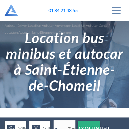
01 84 21 48 55
Autocar Drive
/
Location Autocar Auvergne
/
Location Autocar Cantal
/
Location bus
Location Autocar Saint-Étienne-de-Chomeil
minibus et autocar
à Saint-Étienne-
de-Chomeil
CONTINUER