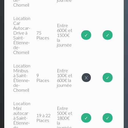
Chomeil
Location
Car
Entre
Autocar-
600€ et
Drive à
75
1500€
✓
✓
Saint-
Places
la
Étienne-
journée
de-
Chomeil
Location
Minibus
Entre
à Saint-
9
100€ et
X
✓
Étienne-
Places
600€ la
de-
journée
Chomeil
Location
Mini
Entre
autocar
500€ et
19 à 22
à Saint-
1800€
✓
✓
Places
Étienne-
la
de-
journée