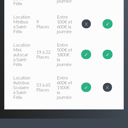
journée
Félix
Location
Entre
Minibus
9
100€ et
X
✓
à Saint-
Places
600€ la
Félix
journée
Location
Entre
Mini
500€ et
19 à 22
autocar
1800€
✓
✓
Places
à Saint-
la
Félix
journée
Location
Entre
Autobus
600€ et
53 à 65
Scolaire
1500€
✓
X
Places
à Saint-
la
Félix
journée