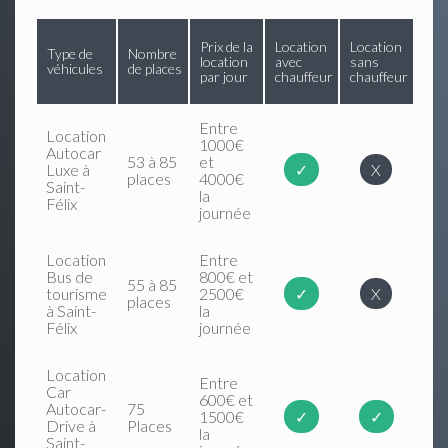
Prix de la
Location
Location
Type de
Nombre
location
avec
sans
véhicules
de places
par jour
chauffeur
chauffeur
Entre
Location
1000€
Autocar
53 à 85
et
Luxe à
✓
X
places
4000€
Saint-
la
Félix
journée
Location
Entre
Bus de
800€ et
55 à 85
tourisme
2500€
✓
X
places
à Saint-
la
Félix
journée
Location
Entre
Car
600€ et
Autocar-
75
1500€
✓
✓
Drive à
Places
la
Saint-