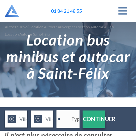
01 84 21 48 55
Autocar Drive
/
Location Autocar Auvergne
/
Location Autocar Allier
/
Location bus
Location Autocar Saint-Félix
minibus et autocar
à Saint-Félix
CONTINUER
Il n'est plus nécessaire de consulter