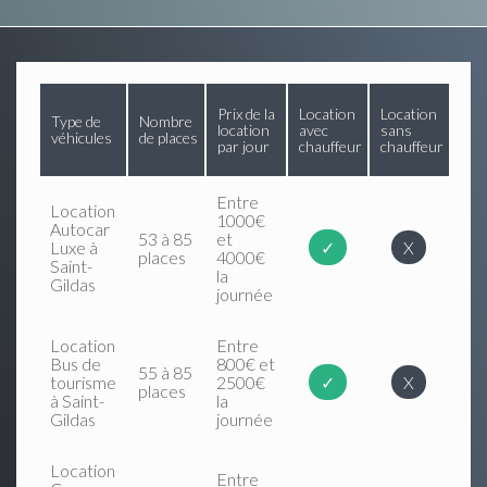
Prix de la
Location
Location
Type de
Nombre
location
avec
sans
véhicules
de places
par jour
chauffeur
chauffeur
Entre
Location
1000€
Autocar
53 à 85
et
Luxe à
✓
X
places
4000€
Saint-
la
Gildas
journée
Location
Entre
Bus de
800€ et
55 à 85
tourisme
2500€
✓
X
places
à Saint-
la
Gildas
journée
Location
Entre