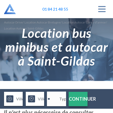
01 84 21 48 55
Autocar Drive
/
Location Autocar Bretagne
/
Location Autocar Côtes-d'armor
/
Location bus
Location Autocar Saint-Gildas
minibus et autocar
à Saint-Gildas
CONTINUER
Il n'est plus nécessaire de consulter