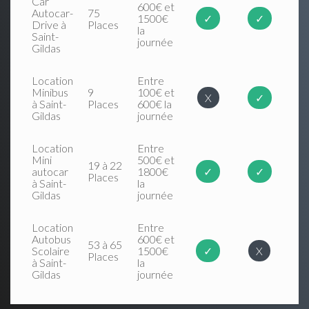
Car
600€ et
Autocar-
75
1500€
✓
✓
Drive à
Places
la
Saint-
journée
Gildas
Location
Entre
Minibus
9
100€ et
X
✓
à Saint-
Places
600€ la
Gildas
journée
Location
Entre
Mini
500€ et
19 à 22
autocar
1800€
✓
✓
Places
à Saint-
la
Gildas
journée
Location
Entre
Autobus
600€ et
53 à 65
Scolaire
1500€
✓
X
Places
à Saint-
la
Gildas
journée