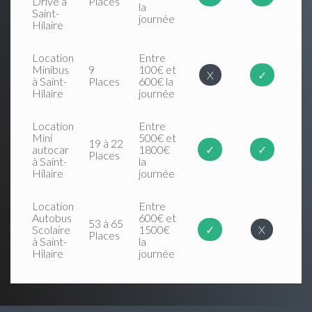
Drive à
Places
la
Saint-
journée
Hilaire
Location
Entre
Minibus
9
100€ et
X
✓
à Saint-
Places
600€ la
Hilaire
journée
Location
Entre
Mini
500€ et
19 à 22
autocar
1800€
✓
✓
Places
à Saint-
la
Hilaire
journée
Location
Entre
Autobus
600€ et
53 à 65
Scolaire
1500€
✓
X
Places
à Saint-
la
Hilaire
journée