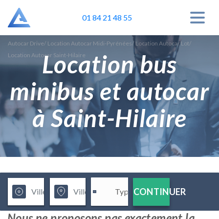
01 84 21 48 55
Autocar Drive
/
Location Autocar Midi-Pyrénées
/
Location Autocar Lot
/
Location bus
Location Autocar Saint-Hilaire
minibus et autocar
à Saint-Hilaire
CONTINUER
Nous ne proposons pas exactement la