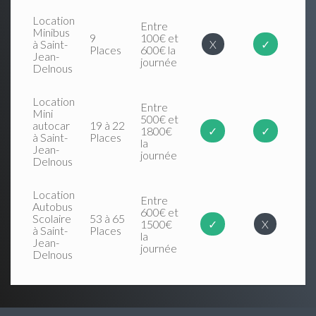
Location
Entre
Minibus
9
100€ et
à Saint-
X
✓
Places
600€ la
Jean-
journée
Delnous
Location
Entre
Mini
500€ et
autocar
19 à 22
1800€
✓
✓
à Saint-
Places
la
Jean-
journée
Delnous
Location
Entre
Autobus
600€ et
Scolaire
53 à 65
1500€
✓
X
à Saint-
Places
la
Jean-
journée
Delnous