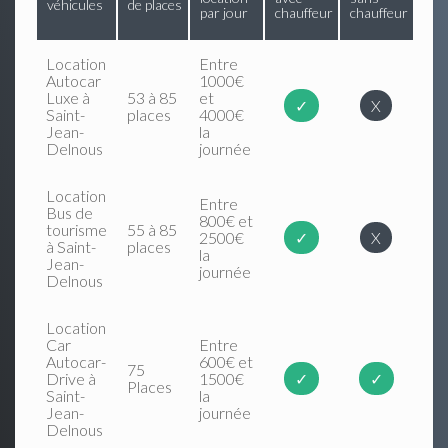
véhicules
de places
par jour
chauffeur
chauffeur
Location
Entre
Autocar
1000€
Luxe à
53 à 85
et
✓
X
Saint-
places
4000€
Jean-
la
Delnous
journée
Location
Entre
Bus de
800€ et
tourisme
55 à 85
2500€
✓
X
à Saint-
places
la
Jean-
journée
Delnous
Location
Car
Entre
Autocar-
600€ et
75
Drive à
1500€
✓
✓
Places
Saint-
la
Jean-
journée
Delnous