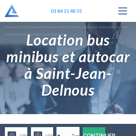
01 84 21 48 55
Autocar Drive
/
Location Autocar Midi-Pyrénées
/
Location Autocar Aveyron
/
Location bus
Location Autocar Saint-Jean-Delnous
minibus et autocar
à Saint-Jean-
Delnous
CONTINUER