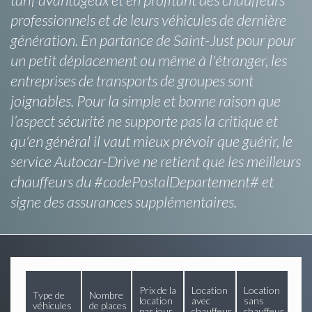
professionnels et de leurs véhicules de dernière
génération. En partance de Saint-Just pour pour
un petit déplacement ou même à l'étranger, les
entreprises de transports de groupes sont
joignables. Pour la simple et bonne raison que
l’aspect sécurité ne supporte pas la critique et
qu'en général il vaut mieux prévoir que guérir, le
service Autocar-Drive ne retient que les meilleurs
chauffeurs du #codePostalDepartement# et
signe des assurances supplémentaires.
Prix de la
Location
Location
Type de
Nombre
location
avec
sans
véhicules
de places
par jour
chauffeur
chauffeur