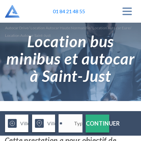
01 84 21 48 55
Autocar Drive
/
Location Autocar Haute Normandie
/
Location Autocar Eure
/
Location bus
Location Autocar Saint-Just
minibus et autocar
à Saint-Just
CONTINUER
Cette prestation a pour objectif de