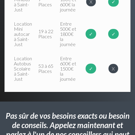
X
✓
à Saint-
Places
600€ la
Just
journée
Location
Entre
Mini
500€ et
19 à 22
autocar
1800€
✓
✓
Places
à Saint-
la
Just
journée
Location
Entre
Autobus
600€ et
53 à 65
Scolaire
1500€
✓
X
Places
à Saint-
la
Just
journée
Pas sûr de vos besoins exacts ou besoin
de conseils. Appelez maintenant et
parlez à l'un de nos conseillers qui peut