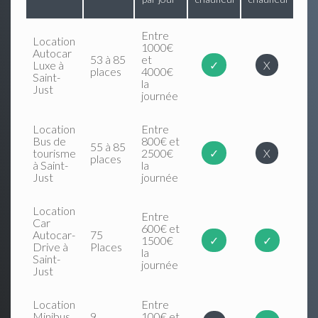
Entre
Location
1000€
Autocar
53 à 85
et
Luxe à
✓
X
places
4000€
Saint-
la
Just
journée
Location
Entre
Bus de
800€ et
55 à 85
tourisme
2500€
✓
X
places
à Saint-
la
Just
journée
Location
Entre
Car
600€ et
Autocar-
75
1500€
✓
✓
Drive à
Places
la
Saint-
journée
Just
Location
Entre
Minibus
9
100€ et