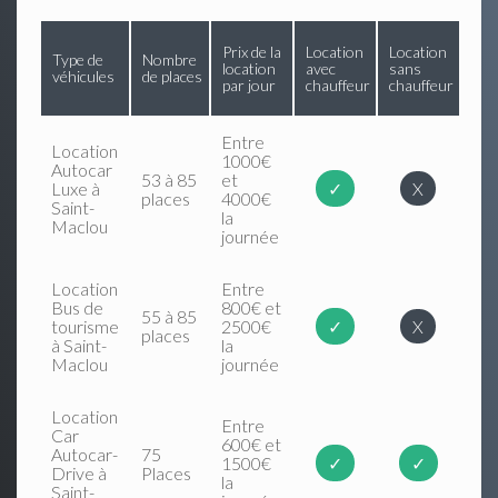
Prix de la
Location
Location
Type de
Nombre
location
avec
sans
véhicules
de places
par jour
chauffeur
chauffeur
Entre
Location
1000€
Autocar
53 à 85
et
Luxe à
✓
X
places
4000€
Saint-
la
Maclou
journée
Location
Entre
Bus de
800€ et
55 à 85
tourisme
2500€
✓
X
places
à Saint-
la
Maclou
journée
Location
Entre
Car
600€ et
Autocar-
75
1500€
✓
✓
Drive à
Places
la
Saint-