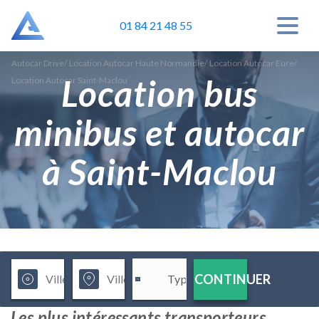
01 84 21 48 55
Autocar Drive
/
Location Autocar Haute Normandie
/
Location Autocar Eure
/
Location bus
Location Autocar Saint-Maclou
minibus et autocar
à Saint-Maclou
CONTINUER
Les plus intéressants transporteurs