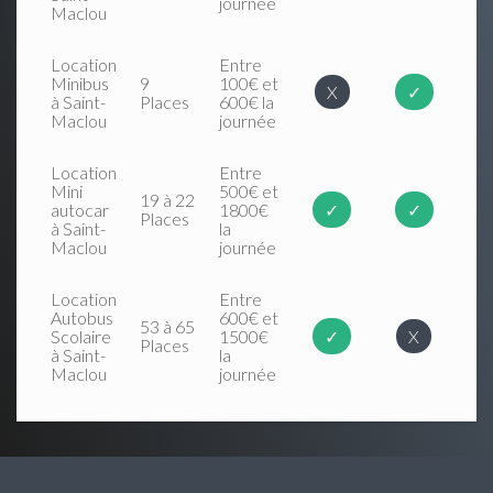
journée
Maclou
Location
Entre
Minibus
9
100€ et
X
✓
à Saint-
Places
600€ la
Maclou
journée
Location
Entre
Mini
500€ et
19 à 22
autocar
1800€
✓
✓
Places
à Saint-
la
Maclou
journée
Location
Entre
Autobus
600€ et
53 à 65
Scolaire
1500€
✓
X
Places
à Saint-
la
Maclou
journée