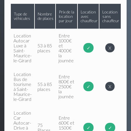
Prix de la
Location
Location
Type de
Nombre
location
avec
sans
véhicules
de places
par jour
chauffeur
chauffeur
Location
Entre
Autocar
1000€
Luxe à
53 à 85
et
✓
X
Saint-
places
4000€
Maurice-
la
le-Girard
journée
Location
Entre
Bus de
800€ et
tourisme
55 à 85
2500€
✓
X
à Saint-
places
la
Maurice-
journée
le-Girard
Location
Car
Entre
Autocar-
600€ et
75
Drive à
1500€
✓
✓
Places