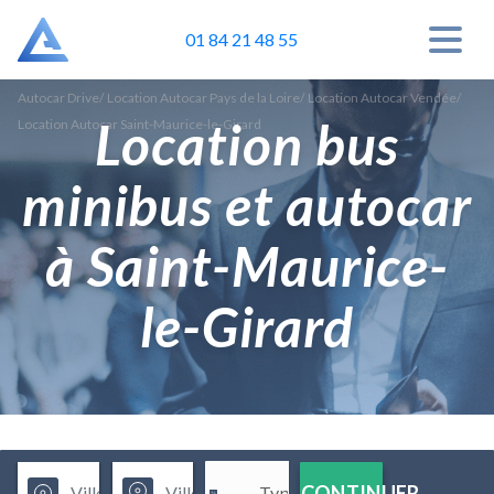
01 84 21 48 55
Autocar Drive
/
Location Autocar Pays de la Loire
/
Location Autocar Vendée
/
Location bus
Location Autocar Saint-Maurice-le-Girard
minibus et autocar
à Saint-Maurice-
le-Girard
CONTINUER