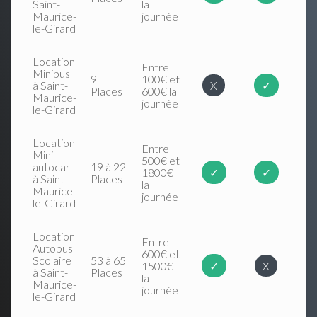
Saint-
la
Maurice-
journée
le-Girard
Location
Entre
Minibus
9
100€ et
à Saint-
X
✓
Places
600€ la
Maurice-
journée
le-Girard
Location
Entre
Mini
500€ et
autocar
19 à 22
1800€
✓
✓
à Saint-
Places
la
Maurice-
journée
le-Girard
Location
Entre
Autobus
600€ et
Scolaire
53 à 65
1500€
✓
X
à Saint-
Places
la
Maurice-
journée
le-Girard