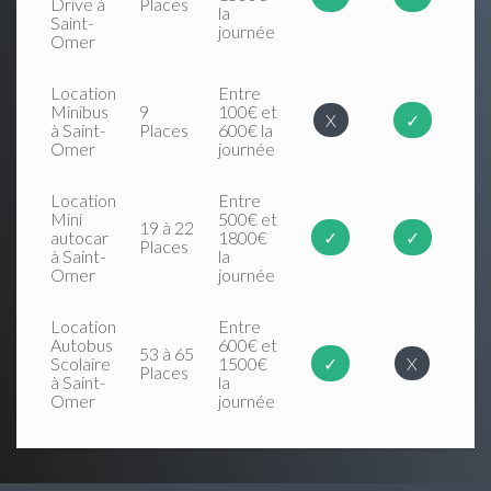
Drive à
Places
la
Saint-
journée
Omer
Location
Entre
Minibus
9
100€ et
X
✓
à Saint-
Places
600€ la
Omer
journée
Location
Entre
Mini
500€ et
19 à 22
autocar
1800€
✓
✓
Places
à Saint-
la
Omer
journée
Location
Entre
Autobus
600€ et
53 à 65
Scolaire
1500€
✓
X
Places
à Saint-
la
Omer
journée