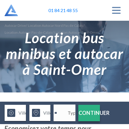
01 84 21 48 55
Autocar Drive
/
Location Autocar Nord Pas de Calais
/
Location bus
Location Autocar Pas-de-Calais
/
Location Autocar Saint-Omer
minibus et autocar
à Saint-Omer
CONTINUER
Economisez votre temps pour