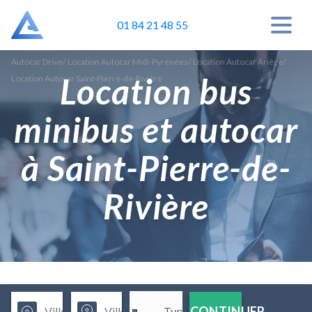
01 84 21 48 55
Autocar Drive
/
Location Autocar Midi-Pyrénées
/
Location Autocar Ariège
/
Location bus
Location Autocar Saint-Pierre-de-Rivière
minibus et autocar
à Saint-Pierre-de-
Rivière
CONTINUER