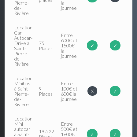
Pierre-
la
de-
journée
Rivière
Location
Car
Entre
Autocar-
600€ et
Drive à
75
1500€
✓
✓
Saint-
Places
la
Pierre-
journée
de-
Rivière
Location
Minibus
Entre
à Saint-
9
100€ et
X
✓
Pierre-
Places
600€ la
de-
journée
Rivière
Location
Mini
Entre
autocar
500€ et
19 à 22
à Saint-
1800€
✓
✓
Places