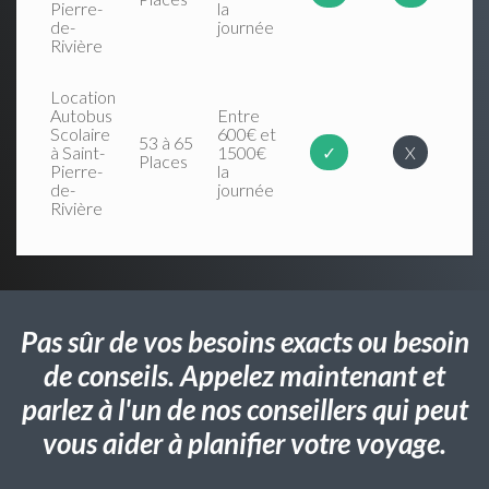
Pierre-
la
de-
journée
Rivière
Location
Autobus
Entre
Scolaire
600€ et
53 à 65
à Saint-
1500€
✓
X
Places
Pierre-
la
de-
journée
Rivière
Pas sûr de vos besoins exacts ou besoin
de conseils. Appelez maintenant et
parlez à l'un de nos conseillers qui peut
vous aider à planifier votre voyage.