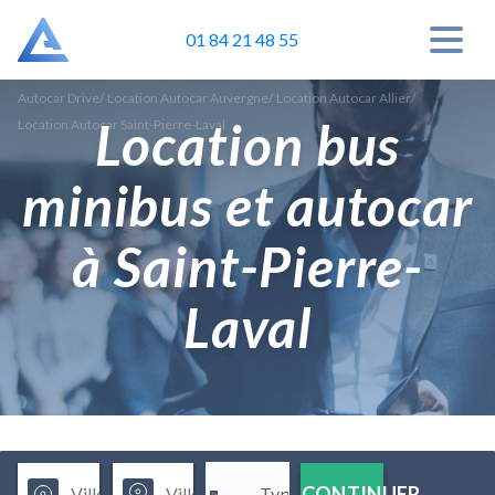
01 84 21 48 55
Autocar Drive
/
Location Autocar Auvergne
/
Location Autocar Allier
/
Location bus
Location Autocar Saint-Pierre-Laval
minibus et autocar
à Saint-Pierre-
Laval
CONTINUER