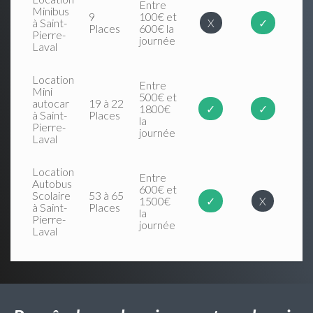
Entre
Minibus
9
100€ et
à Saint-
X
✓
Places
600€ la
Pierre-
journée
Laval
Location
Entre
Mini
500€ et
autocar
19 à 22
1800€
✓
✓
à Saint-
Places
la
Pierre-
journée
Laval
Location
Entre
Autobus
600€ et
Scolaire
53 à 65
1500€
✓
X
à Saint-
Places
la
Pierre-
journée
Laval