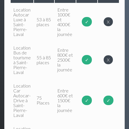
Location
Entre
Autocar
1000€
Luxe à
53 à 85
et
✓
X
Saint-
places
4000€
Pierre-
la
Laval
journée
Location
Entre
Bus de
800€ et
tourisme
55 à 85
2500€
✓
X
à Saint-
places
la
Pierre-
journée
Laval
Location
Car
Entre
Autocar-
600€ et
75
Drive à
1500€
✓
✓
Places
Saint-
la
Pierre-
journée
Laval
Location