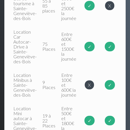
55 à
tourisme à
et
85
✓
X
Sainte-
2500€
places
Geneviève-
la
des-Bois
journée
Location
Entre
Car
600€
Autocar-
75
et
Drive à
✓
✓
Places
1500€
Sainte-
la
Geneviève-
journée
des-Bois
Location
Entre
Minibus à
100€
9
Sainte-
et
X
✓
Places
Geneviève-
600€ la
des-Bois
journée
Location
Entre
Mini
500€
19 à
autocar à
et
22
✓
✓
Sainte-
1800€
Places
Geneviève-
la