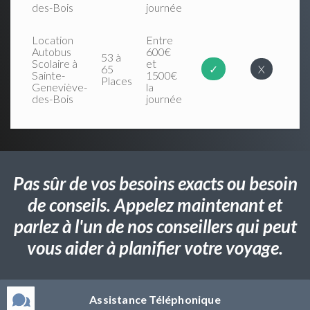
des-Bois
journée
Location
Entre
Autobus
600€
53 à
Scolaire à
et
65
✓
X
Sainte-
1500€
Places
Geneviève-
la
des-Bois
journée
Pas sûr de vos besoins exacts ou besoin
de conseils. Appelez maintenant et
parlez à l'un de nos conseillers qui peut
vous aider à planifier votre voyage.
Assistance Téléphonique