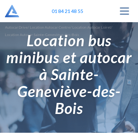
01 84 21 48 55
Autocar Drive
/
Location Autocar Centre
/
Location Autocar Loiret
/
Location bus
Location Autocar Sainte-Geneviève-des-Bois
minibus et autocar
à Sainte-
Geneviève-des-
Bois