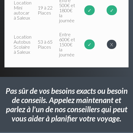
Entre
Location
500€ et
Mini
19 à 22
1800€
✓
✓
autocar
Places
la
à Saleux
journée
Entre
Location
600€ et
Autobus
53 à 65
1500€
✓
X
Scolaire
Places
la
à Saleux
journée
Pas sûr de vos besoins exacts ou besoin
de conseils. Appelez maintenant et
parlez à l'un de nos conseillers qui peut
vous aider à planifier votre voyage.