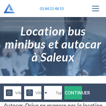
01 84 21 48 55
Autocar Drive
/
Location Autocar Picardie
/
Location Autocar Somme
/
Location bus
Location Autocar Saleux
minibus et autocar
à Saleux
CONTINUER
Autocar-Drive ne propose pas la location