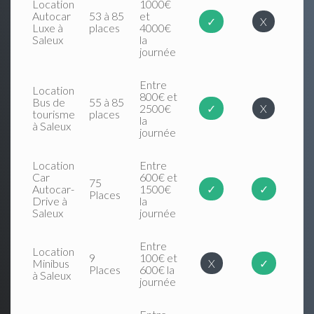
Location
1000€
Autocar
53 à 85
et
✓
X
Luxe à
places
4000€
Saleux
la
journée
Entre
Location
800€ et
Bus de
55 à 85
2500€
✓
X
tourisme
places
la
à Saleux
journée
Location
Entre
Car
600€ et
75
Autocar-
1500€
✓
✓
Places
Drive à
la
Saleux
journée
Entre
Location
9
100€ et
Minibus
X
✓
Places
600€ la
à Saleux
journée