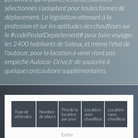
sélectionnés s'adaptent pour toutes formes de
déplacement. La législation attenant à la
profession et sur les aptitudes des chauffeurs sur
le #codePostalDepartement# pour faire voyager
les 2400 habitants de Saleux, et même l'état de
l'autocar, pour la location à venir n’ont pas
empêché Autocar-Drive.fr de souscrire à
quelques précautions supplémentaires.
Prix de la
Location
Location
Type de
Nombre
location
avec
sans
véhicules
de places
par jour
chauffeur
chauffeur
Entre