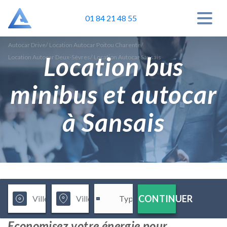
01 84 21 48 55
Autocar Drive
/
Location Autocar Poitou Charente
/
Location bus
Location Autocar Deux-Sèvres
/
Location Autocar Sansais
minibus et autocar
à Sansais
CONTINUER
Economisez votre énergie pour