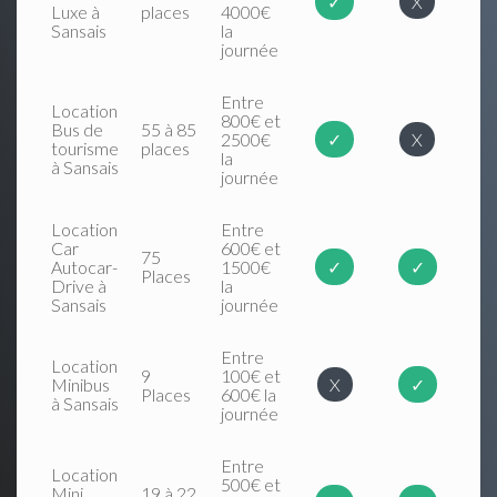
✓
X
Luxe à
places
4000€
Sansais
la
journée
Entre
Location
800€ et
Bus de
55 à 85
2500€
✓
X
tourisme
places
la
à Sansais
journée
Location
Entre
Car
600€ et
75
Autocar-
1500€
✓
✓
Places
Drive à
la
Sansais
journée
Entre
Location
9
100€ et
Minibus
X
✓
Places
600€ la
à Sansais
journée
Entre
Location
500€ et
Mini
19 à 22