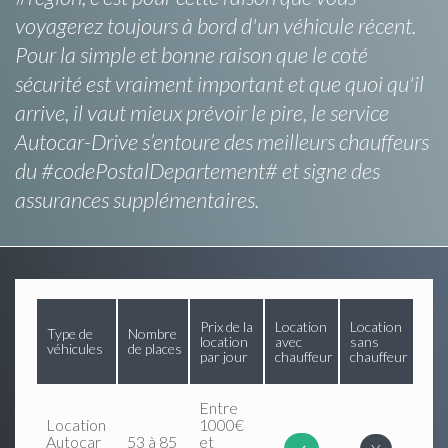
voyagerez toujours à bord d'un véhicule récent.
Pour la simple et bonne raison que le coté
sécurité est vraiment important et que quoi qu'il
arrive, il vaut mieux prévoir le pire, le service
Autocar-Drive s’entoure des meilleurs chauffeurs
du #codePostalDepartement# et signe des
assurances supplémentaires.
Prix de la
Location
Location
Type de
Nombre
location
avec
sans
véhicules
de places
par jour
chauffeur
chauffeur
Entre
Location
1000€
Autocar
53 à 85
et