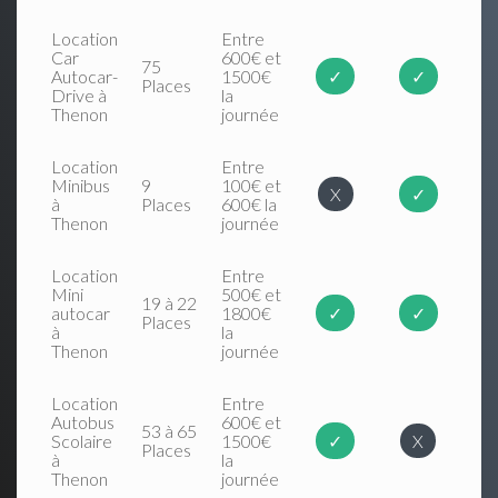
Location
Entre
Car
600€ et
75
Autocar-
1500€
✓
✓
Places
Drive à
la
Thenon
journée
Location
Entre
Minibus
9
100€ et
X
✓
à
Places
600€ la
Thenon
journée
Location
Entre
Mini
500€ et
19 à 22
autocar
1800€
✓
✓
Places
à
la
Thenon
journée
Location
Entre
Autobus
600€ et
53 à 65
Scolaire
1500€
✓
X
Places
à
la
Thenon
journée