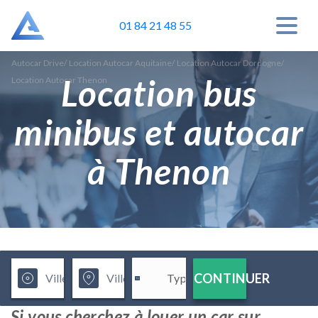
01 84 21 48 55
Autocar Drive
/
Location Autocar Aquitaine
/
Location Autocar Dordogne
/
Location bus
Location Autocar Thenon
minibus et autocar
à Thenon
CONTINUER
Si vous cherchez à louer un car sur