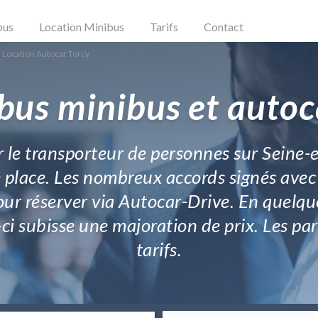
bus
Location Minibus
Tarifs
Contact
Location Autocar Torcy
bus minibus et autoc
 le transporteur de personnes sur Seine-
e place. Les nombreux accords signés avec
ur réserver via Autocar-Drive. En quelque
i-ci subisse une majoration de prix. Les p
tarifs.