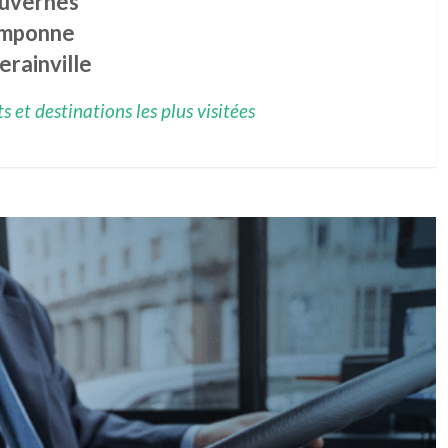
uvernes
mponne
rainville
 et destinations les plus visitées