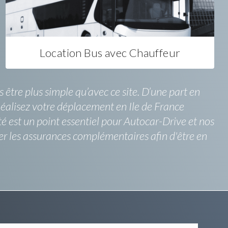
Location Bus avec Chauffeur
être plus simple qu’avec ce site. D’une part en
 Réalisez votre déplacement en Ile de France
 est un point essentiel pour Autocar-Drive et nos
 les assurances complémentaires afin d'être en