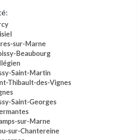
té:
rcy
siel
ires-sur-Marne
oissy-Beaubourg
llégien
ssy-Saint-Martin
int-Thibault-des-Vignes
gnes
ssy-Saint-Georges
ermantes
amps-sur-Marne
ou-sur-Chantereine