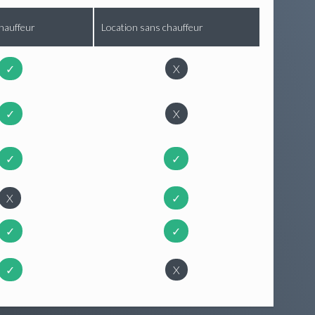
hauffeur
Location sans chauffeur
✓
X
✓
X
✓
✓
X
✓
✓
✓
✓
X