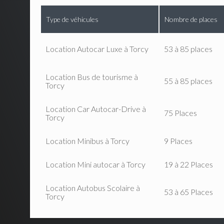
Type de véhicules
Nombre de places
Location Autocar Luxe à Torcy
53 à 85 places
Location Bus de tourisme à
55 à 85 places
Torcy
Location Car Autocar-Drive à
75 Places
Torcy
Location Minibus à Torcy
9 Places
Location Mini autocar à Torcy
19 à 22 Places
Location Autobus Scolaire à
53 à 65 Places
Torcy