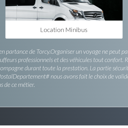
Location Minibus
n partance de Torcy.Organiser un voyage ne peut pas 
auffeurs professionnels et des véhicules tout confort.
mpagne durant toute la prestation. La partie sécurité
talDepartement# nous avons fait le choix de valider
ns de ce métier.