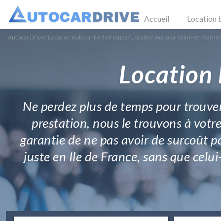
Accueil
Location 
Autocar Drive
/
Location Autocar Ile de France
/
Location Autocar Seine-et-Marne
/
Location 
Ne perdez plus de temps pour trouver
prestation, nous le trouvons à votr
garantie de ne pas avoir de surcoût po
juste en Ile de France, sans que celu