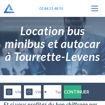
01 84 21 48 55
Autocar Drive
/
Location Autocar Provence Alpes Côte d'Azur
/
Location bus
Location Autocar Alpes-Maritimes
/
Location Autocar Tourrette-Levens
minibus et autocar
à Tourrette-Levens
CONTINUER
Et si vous profitez du bon chiffrage par