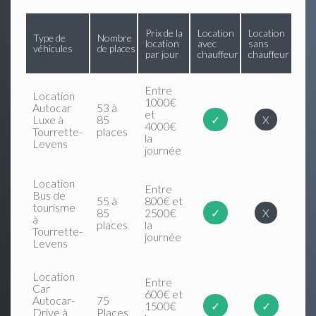
Prix de la
Location
Location
Type de
Nombre
location
avec
sans
véhicules
de places
par jour
chauffeur
chauffeur
Entre
Location
1000€
Autocar
53 à
et
Luxe à
85
✓
X
4000€
Tourrette-
places
la
Levens
journée
Location
Entre
Bus de
55 à
800€ et
tourisme
85
2500€
✓
X
à
places
la
Tourrette-
journée
Levens
Location
Entre
Car
600€ et
Autocar-
75
1500€
✓
✓
Drive à
Places