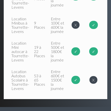
la
Tourrette-
journée
Levens
Location
Entre
Minibus à
9
100€ et
X
✓
Tourrette-
Places
600€ la
Levens
journée
Location
Entre
Mini
19 à
500€ et
autocar à
22
1800€
✓
✓
Tourrette-
Places
la
Levens
journée
Location
Entre
Autobus
53 à
600€ et
Scolaire à
65
1500€
✓
X
Tourrette-
Places
la
Levens
journée