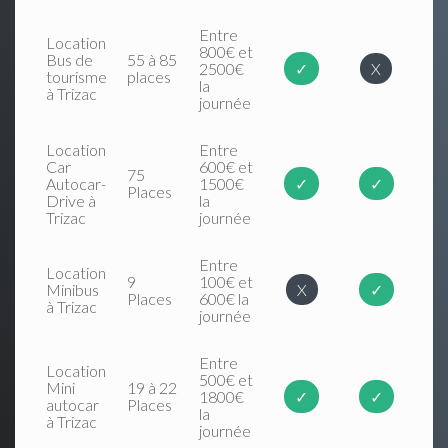
Entre
Location
800€ et
Bus de
55 à 85
2500€
✓
X
tourisme
places
la
à Trizac
journée
Location
Entre
Car
600€ et
75
Autocar-
1500€
✓
✓
Places
Drive à
la
Trizac
journée
Entre
Location
9
100€ et
Minibus
X
✓
Places
600€ la
à Trizac
journée
Entre
Location
500€ et
Mini
19 à 22
1800€
✓
✓
autocar
Places
la
à Trizac
journée