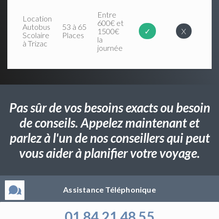
Entre
Location
600€ et
Autobus
53 à 65
1500€
✓
X
Scolaire
Places
la
à Trizac
journée
Pas sûr de vos besoins exacts ou besoin
de conseils. Appelez maintenant et
parlez à l'un de nos conseillers qui peut
vous aider à planifier votre voyage.
Assistance Téléphonique
01 84 21 48 55