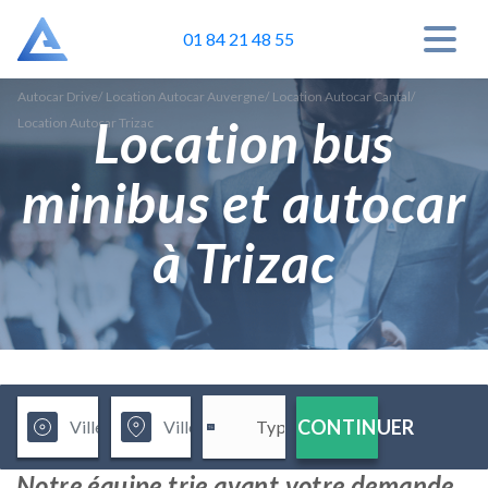
01 84 21 48 55
Autocar Drive
/
Location Autocar Auvergne
/
Location Autocar Cantal
/
Location bus
Location Autocar Trizac
minibus et autocar
à Trizac
CONTINUER
Notre équipe trie avant votre demande