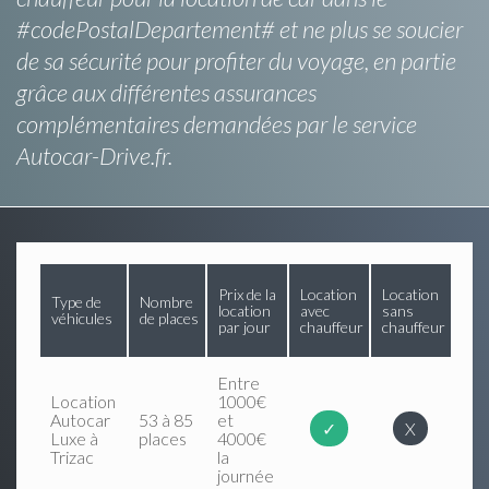
#codePostalDepartement# et ne plus se soucier
de sa sécurité pour profiter du voyage, en partie
grâce aux différentes assurances
complémentaires demandées par le service
Autocar-Drive.fr.
Prix de la
Location
Location
Type de
Nombre
location
avec
sans
véhicules
de places
par jour
chauffeur
chauffeur
Entre
Location
1000€
Autocar
53 à 85
et
✓
X
Luxe à
places
4000€
Trizac
la
journée