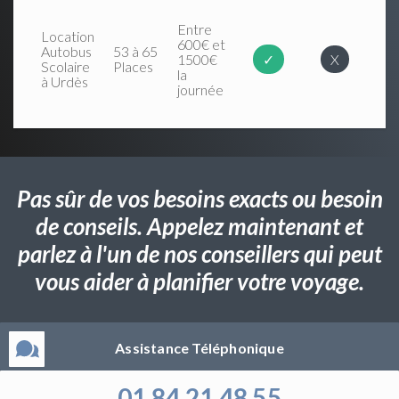
Entre
Location
600€ et
Autobus
53 à 65
1500€
✓
X
Scolaire
Places
la
à Urdès
journée
Pas sûr de vos besoins exacts ou besoin
de conseils. Appelez maintenant et
parlez à l'un de nos conseillers qui peut
vous aider à planifier votre voyage.
Assistance Téléphonique
01 84 21 48 55