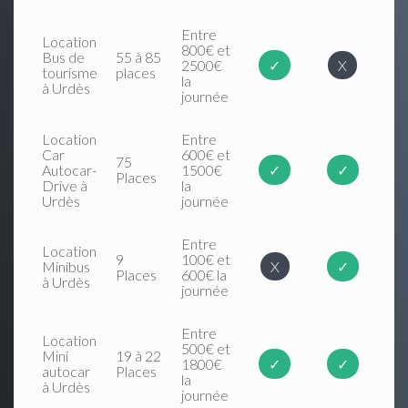
Entre
Location
800€ et
Bus de
55 à 85
2500€
✓
X
tourisme
places
la
à Urdès
journée
Location
Entre
Car
600€ et
75
Autocar-
1500€
✓
✓
Places
Drive à
la
Urdès
journée
Entre
Location
9
100€ et
Minibus
X
✓
Places
600€ la
à Urdès
journée
Entre
Location
500€ et
Mini
19 à 22
1800€
✓
✓
autocar
Places
la
à Urdès
journée