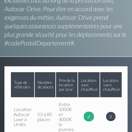
exclusives tout au long de la prestation avec
Autocar-Drive. Pour être en accord avec les
exigences du métier, Autocar-Drive prend
quelques assurances supplémentaires pour une
plus grande sécurité pour les déplacements sur le
#codePostalDepartement#.
Prix de la
Location
Location
Type de
Nombre
location
avec
sans
véhicules
de places
par jour
chauffeur
chauffeur
Entre
Location
1000€
Autocar
53 à 85
et
✓
X
Luxe à
places
4000€
Urdès
la
journée