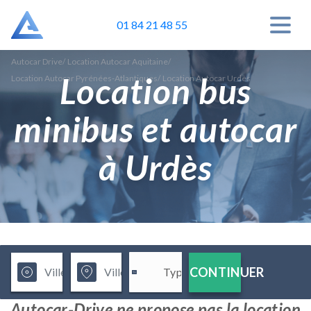
01 84 21 48 55
Autocar Drive
/
Location Autocar Aquitaine
/
Location bus
Location Autocar Pyrénées-Atlantiques
/
Location Autocar Urdès
minibus et autocar
à Urdès
CONTINUER
Autocar-Drive ne propose pas la location