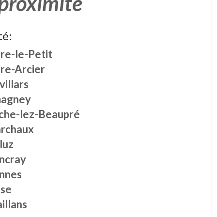
 proximité
té:
re-le-Petit
re-Arcier
illars
agney
che-lez-Beaupré
rchaux
luz
ncray
nnes
ise
illans