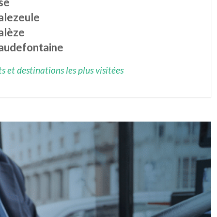
se
alezeule
alèze
audefontaine
 et destinations les plus visitées