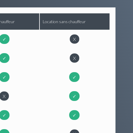
hauffeur
Location sans chauffeur
✓
X
✓
X
✓
✓
X
✓
✓
✓