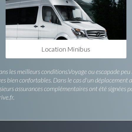
Location Minibus
 les meilleurs conditions.Voyage ou escapade peu imp
ièges bien confortables. Dans le cas d'un déplacement
usieurs assurances complémentaires ont été signées pa
ive.fr.