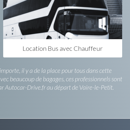
Location Bus avec Chauffeur
orte, il y a de la place pour tous dans cette
 avec beaucoup de bagages, ces professionnels sont
r Autocar-Drive.fr au départ de Vaire-le-Petit.