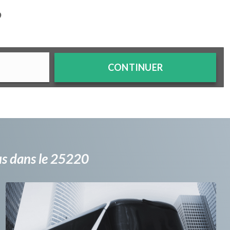
?
CONTINUER
bus dans le 25220