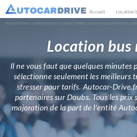
Accueil
Location 
Autocar Drive
/
Location Autocar Franche Comte
/
Location Autocar Doubs
/
Locati
Location bus 
Il ne vous faut que quelques minutes p
sélectionne seulement les meilleurs t
stresser pour tarifs. Autocar-Drive.
partenaires sur Doubs. Tous les prix s
majoration de la part de l'entité Autoca