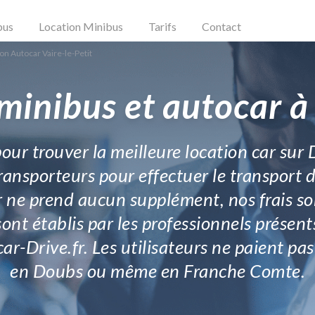
bus
Location Minibus
Tarifs
Contact
on Autocar Vaire-le-Petit
minibus et autocar à 
our trouver la meilleure location car sur D
ransporteurs pour effectuer le transport 
fr ne prend aucun supplément, nos frais so
ont établis par les professionnels présent
r-Drive.fr. Les utilisateurs ne paient pas 
en Doubs ou même en Franche Comte.