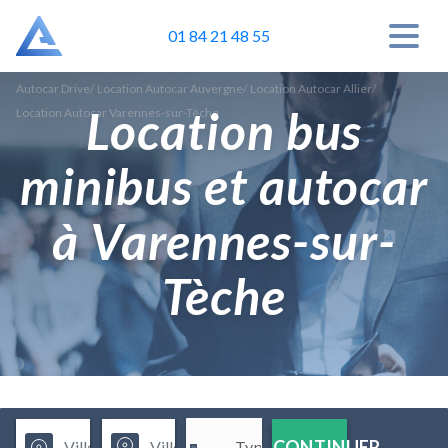
01 84 21 48 55
Autocar Drive
/
Location Autocar Auvergne
/
Location Autocar Allier
/
Location bus
Location Autocar Varennes-sur-Tèche
minibus et autocar
à Varennes-sur-
Tèche
CONTINUER