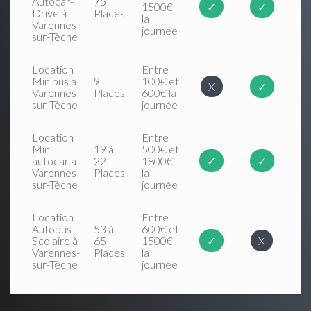
Autocar-
75
1500€
✓
✓
Drive à
Places
la
Varennes-
journée
sur-Tèche
Location
Entre
Minibus à
9
100€ et
X
✓
Varennes-
Places
600€ la
sur-Tèche
journée
Location
Entre
Mini
19 à
500€ et
autocar à
22
1800€
✓
✓
Varennes-
Places
la
sur-Tèche
journée
Location
Entre
Autobus
53 à
600€ et
Scolaire à
65
1500€
✓
X
Varennes-
Places
la
sur-Tèche
journée