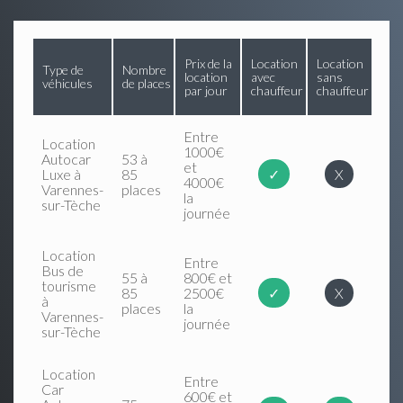
Prix de la
Location
Location
Type de
Nombre
location
avec
sans
véhicules
de places
par jour
chauffeur
chauffeur
Entre
Location
1000€
Autocar
53 à
et
Luxe à
85
✓
X
4000€
Varennes-
places
la
sur-Tèche
journée
Location
Entre
Bus de
55 à
800€ et
tourisme
85
2500€
✓
X
à
places
la
Varennes-
journée
sur-Tèche
Location
Entre
Car
600€ et