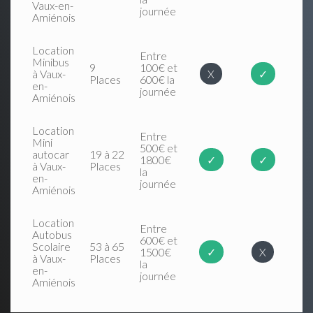
Vaux-en-
journée
Amiénois
Location
Entre
Minibus
9
100€ et
à Vaux-
X
✓
Places
600€ la
en-
journée
Amiénois
Location
Entre
Mini
500€ et
autocar
19 à 22
1800€
✓
✓
à Vaux-
Places
la
en-
journée
Amiénois
Location
Entre
Autobus
600€ et
Scolaire
53 à 65
1500€
✓
X
à Vaux-
Places
la
en-
journée
Amiénois