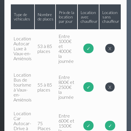
Prix de la
Location
Location
Type de
Nombre
location
avec
sans
véhicules
de places
par jour
chauffeur
chauffeur
Entre
Location
1000€
Autocar
53 à 85
et
Luxe à
✓
X
places
4000€
Vaux-en-
la
Amiénois
journée
Location
Entre
Bus de
800€ et
tourisme
55 à 85
2500€
✓
X
à Vaux-
places
la
en-
journée
Amiénois
Location
Entre
Car
600€ et
Autocar-
75
1500€
✓
✓
Drive à
Places
la