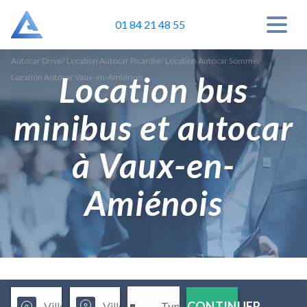
01 84 21 48 55
Autocar Drive
/
Location Autocar Picardie
/
Location Autocar Somme
/
Location bus
Location Autocar Vaux-en-Amiénois
minibus et autocar
à Vaux-en-
Amiénois
CONTINUER