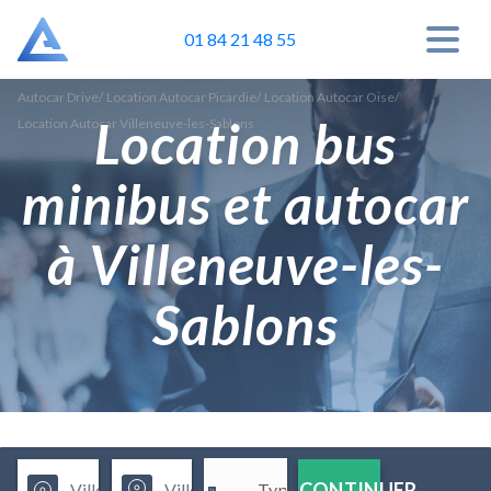
01 84 21 48 55
Autocar Drive
/
Location Autocar Picardie
/
Location Autocar Oise
/
Location bus
Location Autocar Villeneuve-les-Sablons
minibus et autocar
à Villeneuve-les-
Sablons
CONTINUER