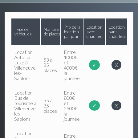
Prix de la
Location
Location
Type de
Nombre
location
avec
sans
véhicules
de places
par jour
chauffeur
chauffeur
Location
Entre
Autocar
1000€
53 à
Luxe à
et
85
✓
X
Villeneuve-
4000€
places
les-
la
Sablons
journée
Location
Entre
Bus de
800€
55 à
tourisme à
et
85
✓
X
Villeneuve-
2500€
places
les-
la
Sablons
journée
Location
Entre