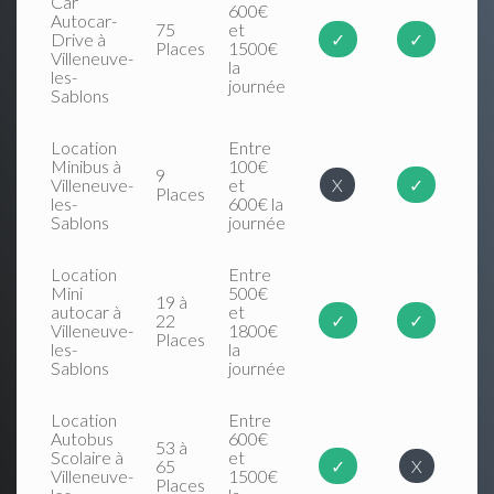
Car
600€
Autocar-
75
et
Drive à
✓
✓
Places
1500€
Villeneuve-
la
les-
journée
Sablons
Location
Entre
Minibus à
100€
9
Villeneuve-
et
X
✓
Places
les-
600€ la
Sablons
journée
Location
Entre
Mini
500€
19 à
autocar à
et
22
✓
✓
Villeneuve-
1800€
Places
les-
la
Sablons
journée
Location
Entre
Autobus
600€
53 à
Scolaire à
et
65
✓
X
Villeneuve-
1500€
Places