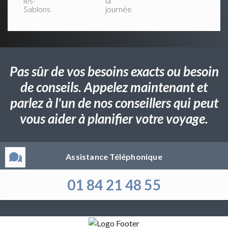
les-
la
Sablons
journée
Pas sûr de vos besoins exacts ou besoin
de conseils. Appelez maintenant et
parlez à l'un de nos conseillers qui peut
vous aider à planifier votre voyage.
Assistance Téléphonique
01 84 21 48 55