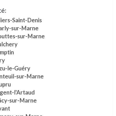
té:
liers-Saint-Denis
arly-sur-Marne
outtes-sur-Marne
ulchery
mptin
ry
zu-le-Guéry
nteuil-sur-Marne
upru
gent-l'Artaud
âcy-sur-Marne
vant