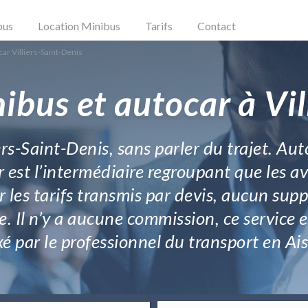
bus
Location Minibus
Tarifs
Contact
ar Villiers-Saint-Denis
ibus et autocar à Vil
ers-Saint-Denis, sans parler du trajet. Aut
 est l’intermédiaire regroupant que les 
 les tarifs transmis par devis, aucun sup
e. Il n’y a aucune commission, ce service e
ixé par le professionnel du transport en A