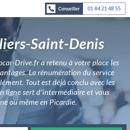
01 84 21 48 55
liers-Saint-Denis
ocar-Drive.fr a retenu à votre place les
avantages. La rénumération du service
plément. Tout est déjà conclu avec les
n ligne sert d'intermédiaire et vous
isne ou même en Picardie.