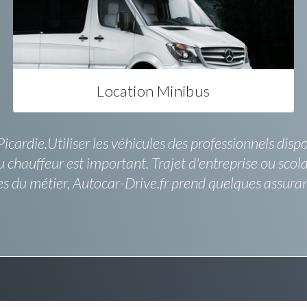
Location Minibus
icardie.Utiliser les véhicules des professionnels disp
u chauffeur est important. Trajet d'entreprise ou scol
es du métier, Autocar-Drive.fr prend quelques assura