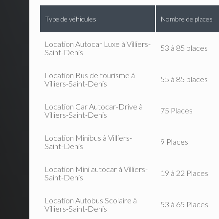
Type de véhicules
Nombre de places
Location Autocar Luxe à Villiers-
53 à 85 places
Saint-Denis
Location Bus de tourisme à
55 à 85 places
Villiers-Saint-Denis
Location Car Autocar-Drive à
75 Places
Villiers-Saint-Denis
Location Minibus à Villiers-
9 Places
Saint-Denis
Location Mini autocar à Villiers-
19 à 22 Places
Saint-Denis
Location Autobus Scolaire à
53 à 65 Places
Villiers-Saint-Denis