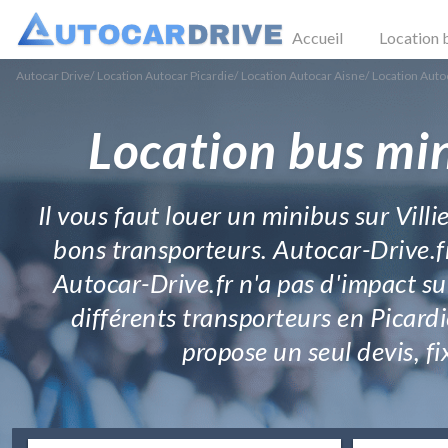
Accueil
Location 
Autocar Drive
/
Location Autocar Picardie
/
Location Autocar Aisne
/
Location Autoc
Location bus min
Il vous faut louer un minibus sur Villi
bons transporteurs. Autocar-Drive.fr
Autocar-Drive.fr n'a pas d'impact sur
différents transporteurs en Picardi
propose un seul devis, f