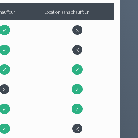
hauffeur
Location sans chauffeur
✓
X
✓
X
✓
✓
X
✓
✓
✓
✓
X