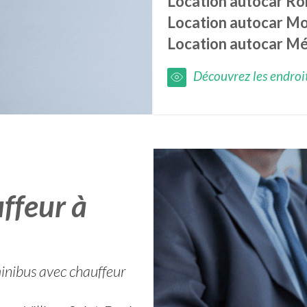
Location autocar
Ro
Location autocar
Mo
Location autocar
Mé
Découvrez les endroits
ffeur à
minibus avec chauffeur