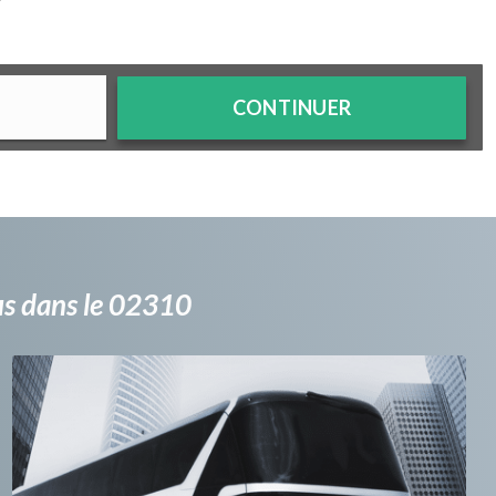
?
CONTINUER
bus dans le 02310