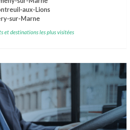
meny-sur-Marne
ntreuil-aux-Lions
ry-sur-Marne
 et destinations les plus visitées