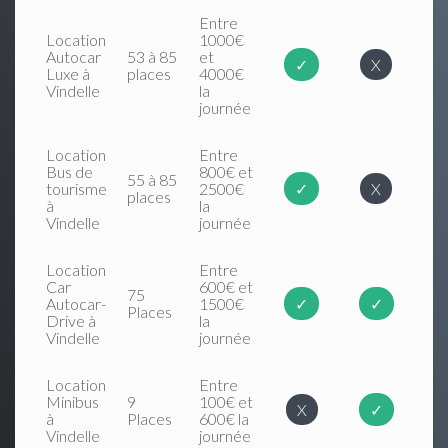
Entre
Location
1000€
Autocar
53 à 85
et
✓
X
Luxe à
places
4000€
Vindelle
la
journée
Location
Entre
Bus de
800€ et
55 à 85
tourisme
2500€
✓
X
places
à
la
Vindelle
journée
Location
Entre
Car
600€ et
75
Autocar-
1500€
✓
✓
Places
Drive à
la
Vindelle
journée
Location
Entre
Minibus
9
100€ et
X
✓
à
Places
600€ la
Vindelle
journée