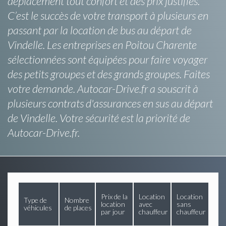
déplacement tout confort et des prix justifiés.
C’est le succès de votre transport à plusieurs en
passant par la location de bus au départ de
Vindelle. Les entreprises en Poitou Charente
sélectionnées sont équipées pour faire voyager
des petits groupes et des grands groupes. Faites
votre demande. Autocar-Drive.fr a souscrit à
plusieurs contrats d'assurances en sus au départ
de Vindelle. Votre sécurité est la priorité de
Autocar-Drive.fr.
Prix de la
Location
Location
Type de
Nombre
location
avec
sans
véhicules
de places
par jour
chauffeur
chauffeur