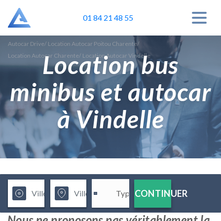
01 84 21 48 55
Autocar Drive
/
Location Autocar Poitou Charente
/
Location bus
Location Autocar Charente
/
Location Autocar Vindelle
minibus et autocar
à Vindelle
CONTINUER
Nous ne proposons pas véritablement la