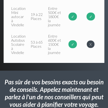
Location
Entre
Mini
500€ et
19 à 22
autocar
1800€
✓
✓
Places
à
la
Vindelle
journée
Location
Entre
Autobus
600€ et
53 à 65
Scolaire
1500€
✓
X
Places
à
la
Vindelle
journée
Pas sûr de vos besoins exacts ou besoin
de conseils. Appelez maintenant et
parlez à l'un de nos conseillers qui peut
vous aider à planifier votre voyage.