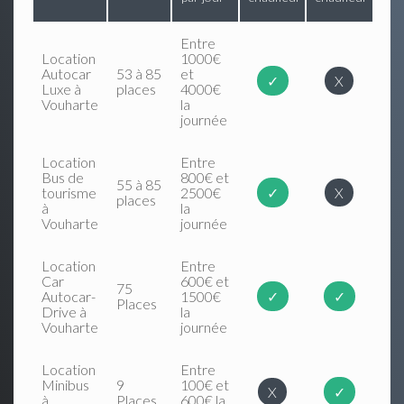
Entre
Location
1000€
Autocar
53 à 85
et
✓
X
Luxe à
places
4000€
Vouharte
la
journée
Location
Entre
Bus de
800€ et
55 à 85
tourisme
2500€
✓
X
places
à
la
Vouharte
journée
Location
Entre
Car
600€ et
75
Autocar-
1500€
✓
✓
Places
Drive à
la
Vouharte
journée
Location
Entre
Minibus
9
100€ et
X
✓
à
Places
600€ la