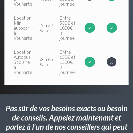
Vouharte
journée
Location
Entre
Mini
500€ et
19 à 22
autocar
1800€
✓
✓
Places
à
la
Vouharte
journée
Location
Entre
Autobus
600€ et
53 à 65
Scolaire
1500€
✓
X
Places
à
la
Vouharte
journée
Pas sûr de vos besoins exacts ou besoin
de conseils. Appelez maintenant et
parlez à l'un de nos conseillers qui peut