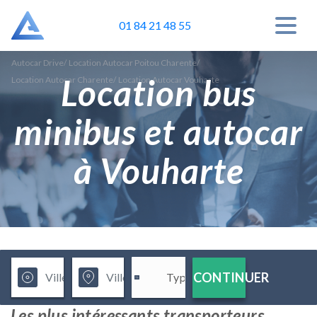
01 84 21 48 55
Autocar Drive
/
Location Autocar Poitou Charente
/
Location bus
Location Autocar Charente
/
Location Autocar Vouharte
minibus et autocar
à Vouharte
CONTINUER
Les plus intéressants transporteurs