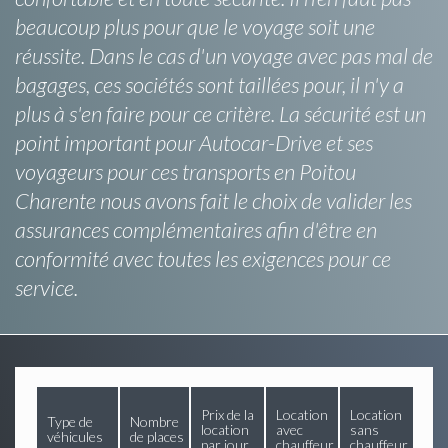
beaucoup plus pour que le voyage soit une
réussite. Dans le cas d'un voyage avec pas mal de
bagages, ces sociétés sont taillées pour, il n'y a
plus à s'en faire pour ce critère. La sécurité est un
point important pour Autocar-Drive et ses
voyageurs pour ces transports en Poitou
Charente nous avons fait le choix de valider les
assurances complémentaires afin d'être en
conformité avec toutes les exigences pour ce
service.
Prix de la
Location
Location
Type de
Nombre
location
avec
sans
véhicules
de places
par jour
chauffeur
chauffeur