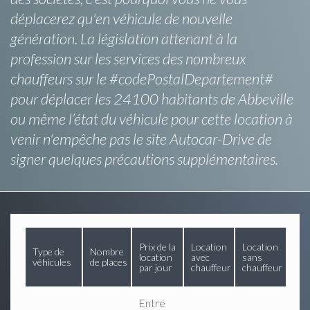
déplacerez qu'en véhicule de nouvelle
génération. La législation attenant à la
profession sur les services des nombreux
chauffeurs sur le #codePostalDepartement#
pour déplacer les 24100 habitants de Abbeville
ou même l’état du véhicule pour cette location à
venir n'empêche pas le site Autocar-Drive de
signer quelques précautions supplémentaires.
Prix de la
Location
Location
Type de
Nombre
location
avec
sans
véhicules
de places
par jour
chauffeur
chauffeur
Entre