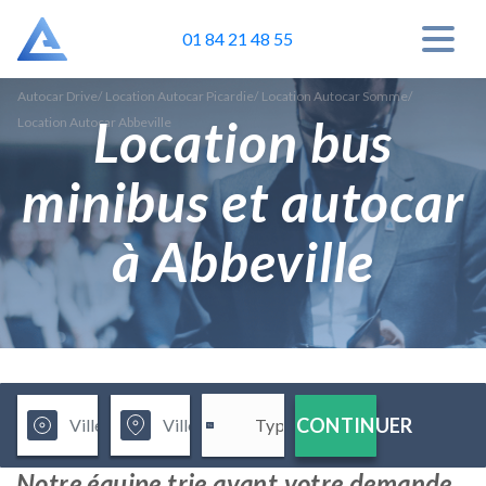
01 84 21 48 55
Autocar Drive
/
Location Autocar Picardie
/
Location Autocar Somme
/
Location bus
Location Autocar Abbeville
minibus et autocar
à Abbeville
CONTINUER
Notre équipe trie avant votre demande