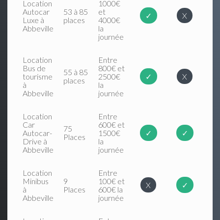
Location
1000€
Autocar
53 à 85
et
✓
X
Luxe à
places
4000€
Abbeville
la
journée
Location
Entre
Bus de
800€ et
55 à 85
tourisme
2500€
✓
X
places
à
la
Abbeville
journée
Location
Entre
Car
600€ et
75
Autocar-
1500€
✓
✓
Places
Drive à
la
Abbeville
journée
Location
Entre
Minibus
9
100€ et
X
✓
à
Places
600€ la
Abbeville
journée