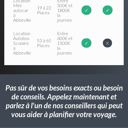
Location
Entre
Mini
500€ et
19 à 22
autocar
1800€
✓
✓
Places
à
la
Abbeville
journée
Location
Entre
Autobus
600€ et
53 à 65
Scolaire
1500€
✓
X
Places
à
la
Abbeville
journée
Pas sûr de vos besoins exacts ou besoin
de conseils. Appelez maintenant et
parlez à l'un de nos conseillers qui peut
vous aider à planifier votre voyage.