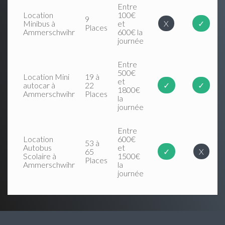
Entre
Location
100€
9
Minibus à
et
X
✓
Places
Ammerschwihr
600€ la
journée
Entre
500€
Location Mini
19 à
et
autocar à
22
✓
✓
1800€
Ammerschwihr
Places
la
journée
Entre
Location
600€
53 à
Autobus
et
65
✓
X
Scolaire à
1500€
Places
Ammerschwihr
la
journée